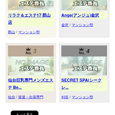
リラク＆エステ17 郡山
Ange(アンジュ)金沢
店
金沢
/
マンション型
郡山
/
マンション型
3
4
仙台巨乳専門メンズエス
SECRET SPA(シーク
テ Be...
レ...
仙台
/
派遣・出張専門
刈谷
/
マンション型
もっと見る