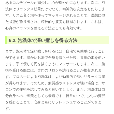
あるコルチゾールが減少し、心が穏やかになります。次に、泡
洗体はリラックス効果だけでなく、精神的な安定ももたらしま
す。リズム良く泡を使ってマッサージされることで、瞑想に似
た状態が作り出され、精神的な疲労も軽減されます。これは、
心身のバランスを整える方法としても有効です。
6.2. 泡洗体で深い癒しを得る方法
まず、泡洗体で深い癒しを得るには、自宅でも簡単に行うこと
ができます。温かいお湯で全身を湿らせた後、専用の泡を使い
ます。手で優しく円を描くようにマッサージします。次に、施
術を受ける際には、専門のサロンを訪れることが推奨されま
す。プロの手による泡洗体は、より効果的で深いリラックス感
が得られます。そのため、疲労感やストレスが強い場合は、サ
ロンでの施術を試してみると良いでしょう。また、泡洗体は自
分自身へのご褒美としても最適です。日常の中で、少しの贅沢
を感じることで、心身ともにリフレッシュすることができま
す。