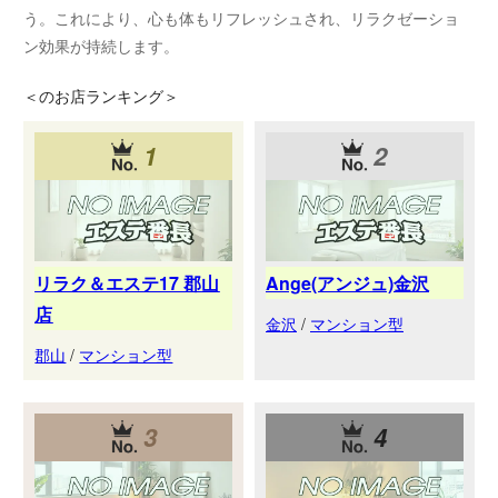
う。これにより、心も体もリフレッシュされ、リラクゼーショ
ン効果が持続します。
＜
のお店ランキング＞
1
2
リラク＆エステ17 郡山
Ange(アンジュ)金沢
店
金沢
/
マンション型
郡山
/
マンション型
3
4