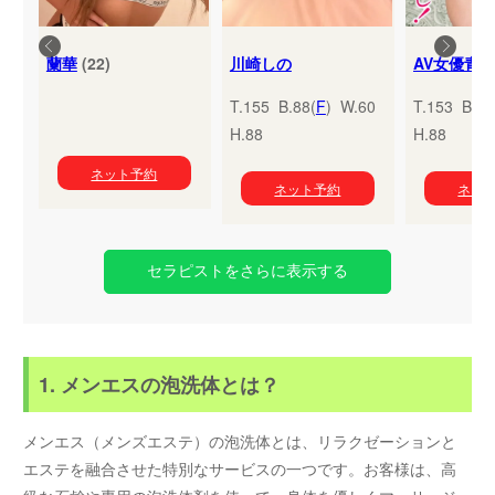
蘭華
(22)
川崎しの
T.155 B.88(
F
) W.60
T.153 B.95
H.88
H.88
ネット予約
ネット予約
ネッ
セラピストをさらに表示する
1. メンエスの泡洗体とは？
メンエス（メンズエステ）の泡洗体とは、リラクゼーションと
エステを融合させた特別なサービスの一つです。お客様は、高