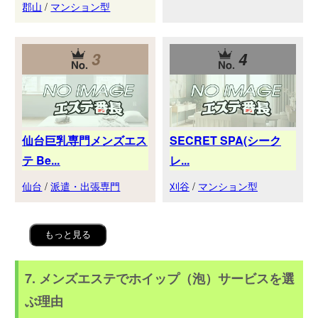
郡山
/
マンション型
3
4
仙台巨乳専門メンズエス
SECRET SPA(シーク
テ Be...
レ...
仙台
/
派遣・出張専門
刈谷
/
マンション型
もっと見る
7. メンズエステでホイップ（泡）サービスを選
ぶ理由