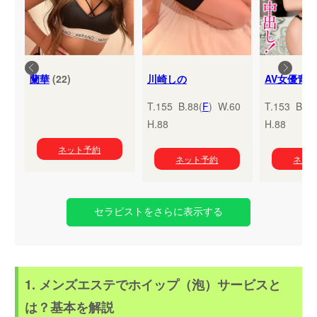
蘭華
(22)
川崎しの
T.155 B.88(
F
) W.60
T.153 B.95
H.88
H.88
ネット予約
ネット予約
ネッ
セラピストをさらに表示する
1. メンズエステでホイップ（泡）サービスと
は？基本を解説