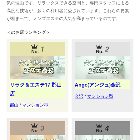
気の理由です。リラックスできる空間と、専門スタッフによる
高度な技術が、多くの利用者に愛されています。これらの要素
が相まって、メンズエステの人気が高まっているのです。
＜
のお店ランキング＞
1
2
リラク＆エステ17 郡山
Ange(アンジュ)金沢
店
金沢
/
マンション型
郡山
/
マンション型
3
4