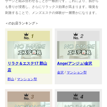
サージと組み合わせることが一般的です。これにより、肌から
も香りが浸透し、さらにリラックス効果が高まります。嗅覚を
刺激することで、メンズエステの体験が一層豊かになります。
＜
のお店ランキング＞
1
2
リラク＆エステ17 郡山
Ange(アンジュ)金沢
店
金沢
/
マンション型
郡山
/
マンション型
3
4