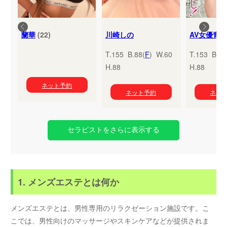
蘭華
(22)
川崎しの
T.155 B.88(
F
) W.60
T.153 B.95
H.88
H.88
ネット予約
ネット予約
ネッ
セラピストをさらに表示する
1. メンズエステとは何か
メンズエステとは、男性専用のリラクゼーション施設です。こ
こでは、男性向けのマッサージやスキンケアなどが提供されま