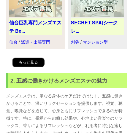
仙台巨乳専門メンズエス
SECRET SPA(シーク
テ Be...
レ...
仙台
/
派遣・出張専門
刈谷
/
マンション型
もっと見る
2. 五感に働きかけるメンズエステの魅力
メンズエステは、単なる身体のケアだけではなく、五感に働き
かけることで、深いリラクゼーションを提供します。視覚、聴
覚、嗅覚などを通じて、心身ともにリフレッシュできるのが特
徴です。特に、視覚からの癒し効果や、心地よい音楽でのリラ
ックス、香りによるリフレッシュなどが、利用者に特別な癒し
の時間をもたらします。そのため、ストレスを抱えた現代の男