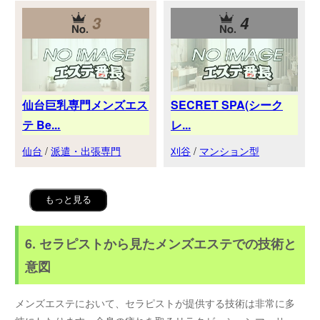
3
4
仙台巨乳専門メンズエス
SECRET SPA(シーク
テ Be...
レ...
仙台
/
派遣・出張専門
刈谷
/
マンション型
もっと見る
6. セラピストから見たメンズエステでの技術と
意図
メンズエステにおいて、セラピストが提供する技術は非常に多