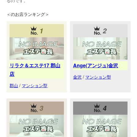
るのです。
＜
のお店ランキング＞
1
2
リラク＆エステ17 郡山
Ange(アンジュ)金沢
店
金沢
/
マンション型
郡山
/
マンション型
3
4