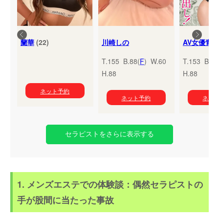
蘭華
(22)
川崎しの
T.155 B.88(
F
) W.60
T.153 B.95
H.88
H.88
ネット予約
ネット予約
ネッ
セラピストをさらに表示する
1. メンズエステでの体験談：偶然セラピストの
手が股間に当たった事故