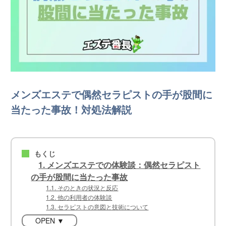
メンズエステで偶然セラピストの手が股間に
当たった事故！対処法解説
もくじ
■
1. メンズエステでの体験談：偶然セラピスト
の手が股間に当たった事故
1.1. そのときの状況と反応
1.2. 他の利用者の体験談
1.3. セラピストの意図と技術について
OPEN ▼