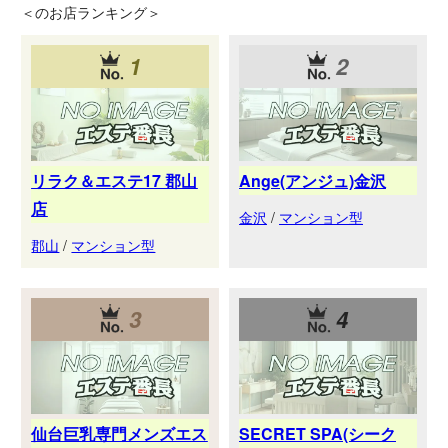
＜
のお店ランキング＞
1
2
リラク＆エステ17 郡山
Ange(アンジュ)金沢
店
金沢
/
マンション型
郡山
/
マンション型
3
4
仙台巨乳専門メンズエス
SECRET SPA(シーク