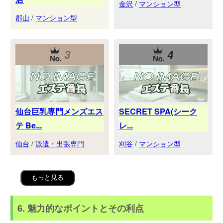
金沢
/
マンション型
郡山
/
マンション型
3
4
仙台巨乳専門メンズエス
SECRET SPA(シーク
テ Be...
レ...
仙台
/
派遣・出張専門
刈谷
/
マンション型
もっと見る
6. 魅力的なポイントとその利点