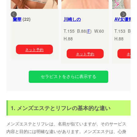
蘭華
(22)
川崎しの
T.155 B.88(
F
) W.60
T.153 B.95
H.88
H.88
ネット予約
ネット予約
ネッ
セラピストをさらに表示する
1. メンズエステとリフレの基本的な違い
メンズエステとリフレは、名前が似ていますが、そのサービス
内容と目的には明確な違いがあります。メンズエステは、心身