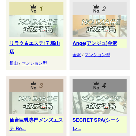
1
2
リラク＆エステ17 郡山
Ange(アンジュ)金沢
店
金沢
/
マンション型
郡山
/
マンション型
3
4
仙台巨乳専門メンズエス
SECRET SPA(シーク
テ Be...
レ...