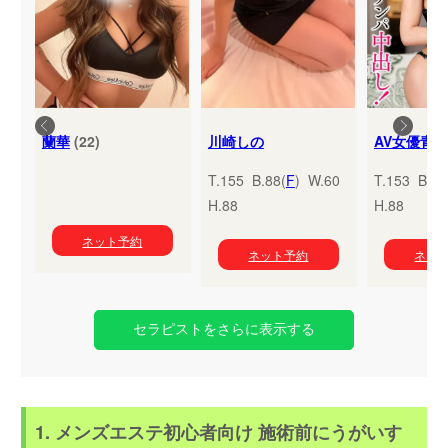
蘭華
(22)
川崎しの
T.155 B.88(
F
) W.60
T.153 B.95
H.88
H.88
ネット予約
ネット予約
ネッ
セラピストをさらに表示する
1. メンズエステ初心者向け 施術前にうがいす