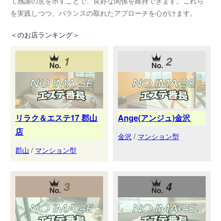
て感謝の意を示すことで、良好な関係を維持できます。これら
を実践しつつ、バランスの取れたアプローチを心がけます。
＜
のお店ランキング＞
1
2
リラク＆エステ17 郡山
Ange(アンジュ)金沢
店
金沢
/
マンション型
郡山
/
マンション型
3
4