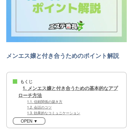
メンエス嬢と付き合うためのポイント解説
もくじ
■
1. メンエス嬢と付き合うための基本的なアプ
ローチ方法
1.1. 信頼関係の築き方
1.2. 会話のコツ
1.3. 効果的なコミュニケーション
OPEN ▼