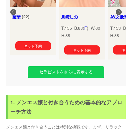
蘭華
(22)
川崎しの
T.155 B.88(
F
) W.60
T.153 B.95
H.88
H.88
ネット予約
ネット予約
ネッ
セラピストをさらに表示する
1. メンエス嬢と付き合うための基本的なアプロ
ーチ方法
メンエス嬢と付き合うことは特別な挑戦です。まず、リラック