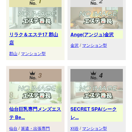
1
2
リラク＆エステ17 郡山
Ange(アンジュ)金沢
店
金沢
/
マンション型
郡山
/
マンション型
3
4
仙台巨乳専門メンズエス
SECRET SPA(シーク
テ Be...
レ...
仙台
/
派遣・出張専門
刈谷
/
マンション型