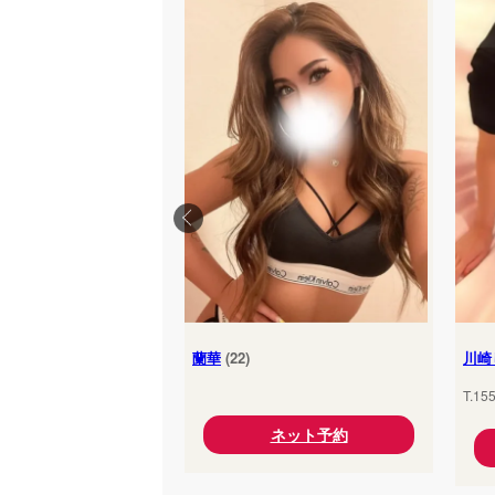
蘭華
(22)
川崎
T.15
ネット予約