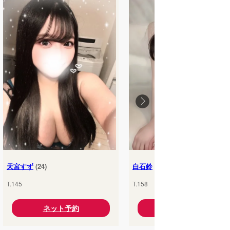
天宮すず
(24)
白石鈴
(25)
T.145
T.158
ネット予約
ネット予約