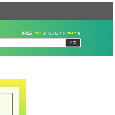
掲載店
7889
店
セラピスト
30479
名