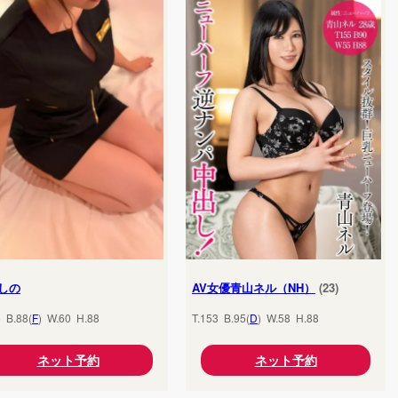
しの
AV女優青山ネル（NH）
(23)
5 B.88(
F
) W.60 H.88
T.153 B.95(
D
) W.58 H.88
ネット予約
ネット予約