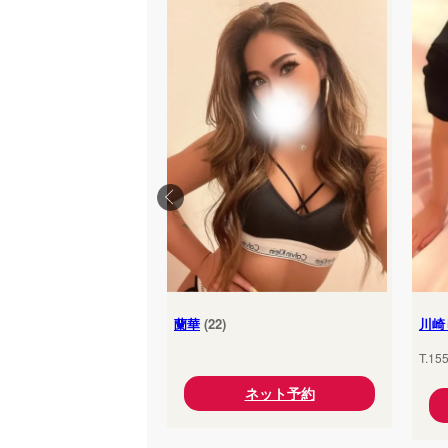
蘭華
(22)
川崎
T.15
ネット予約