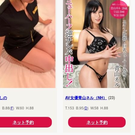
しの
AV女優青山ネル（NH）
(23)
5 B.88(
F
) W.60 H.88
T.153 B.95(
D
) W.58 H.88
ネット予約
ネット予約