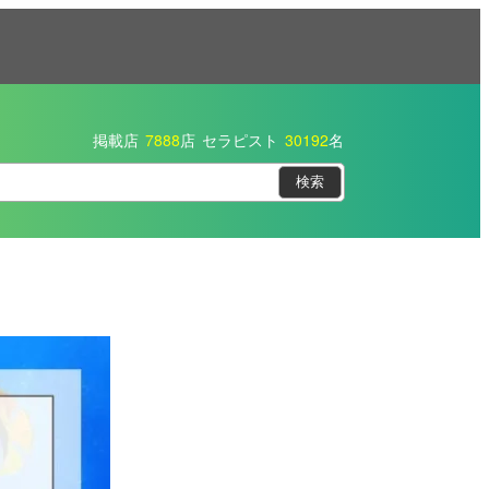
掲載店
7888
店
セラピスト
30192
名