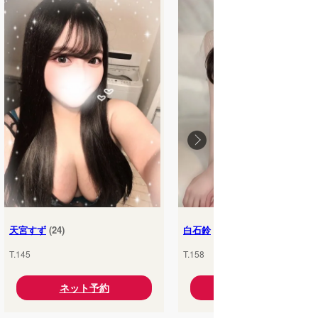
天宮すず
(24)
白石鈴
(25)
T.145
T.158
ネット予約
ネット予約