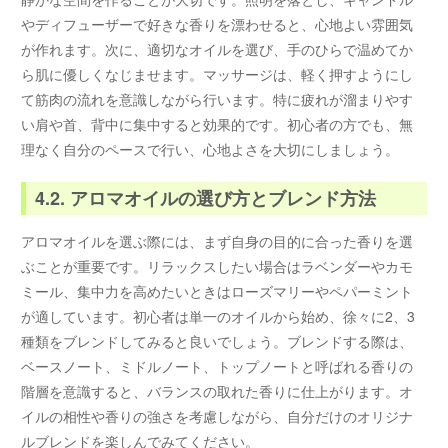
やディフューザーで好きな香りを漂わせると、心地よい雰囲気
が作れます。次に、適切なオイルを選び、手のひらで温めてか
ら肌に優しくなじませます。マッサージは、軽く押すようにし
て筋肉の流れを意識しながら行います。特に疲れが溜まりやす
い肩や首、背中に集中すると効果的です。初心者の方でも、無
理なく自分のペースで行い、心地よさを大切にしましょう。
4.2. アロマオイルの選び方とブレンド方法
アロマオイルを選ぶ際には、まず自身の目的に合った香りを選
ぶことが重要です。リラックスしたい場合はラベンダーやカモ
ミール、集中力を高めたいときはローズマリーやペパーミント
が適しています。初心者は単一のオイルから始め、徐々に2、3
種類をブレンドしてみると良いでしょう。ブレンドする際は、
ベースノート、ミドルノート、トップノートと呼ばれる香りの
階層を意識すると、バランスの取れた香りに仕上がります。オ
イルの相性や香りの強さを考慮しながら、自分だけのオリジナ
ルブレンドを楽しんでみてください。