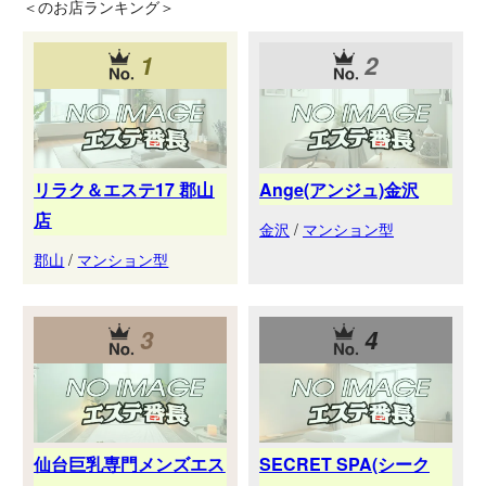
＜
のお店ランキング＞
1
2
リラク＆エステ17 郡山
Ange(アンジュ)金沢
店
金沢
/
マンション型
郡山
/
マンション型
3
4
仙台巨乳専門メンズエス
SECRET SPA(シーク