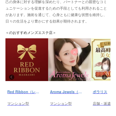
己の身体に対する理解を深めたり、パートナーとの親密なコミ
ュニケーションを促進するための手段としても利用されること
があります。施術を通じて、心身ともに健康な状態を維持し、
日々の生活をより豊かにする効果が期待されます。
＜
のおすすめメンズエステ店＞
Red Ribbon（レッドリボン）前橋
Aroma Jewels（アロマ ジュエルズ）秋葉原ルーム
ポラリス
マンション型
マンション型
店舗・派遣