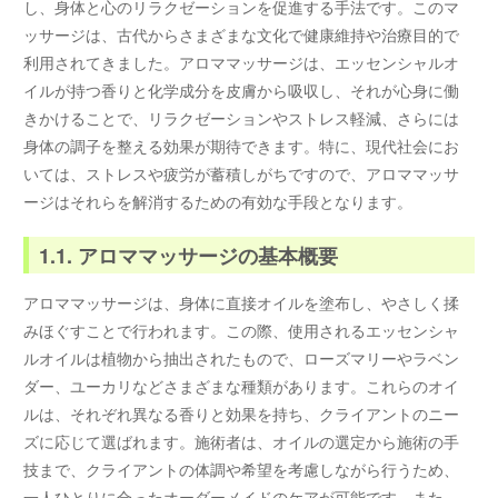
し、身体と心のリラクゼーションを促進する手法です。このマ
ッサージは、古代からさまざまな文化で健康維持や治療目的で
利用されてきました。アロママッサージは、エッセンシャルオ
イルが持つ香りと化学成分を皮膚から吸収し、それが心身に働
きかけることで、リラクゼーションやストレス軽減、さらには
身体の調子を整える効果が期待できます。特に、現代社会にお
いては、ストレスや疲労が蓄積しがちですので、アロママッサ
ージはそれらを解消するための有効な手段となります。
1.1. アロママッサージの基本概要
アロママッサージは、身体に直接オイルを塗布し、やさしく揉
みほぐすことで行われます。この際、使用されるエッセンシャ
ルオイルは植物から抽出されたもので、ローズマリーやラベン
ダー、ユーカリなどさまざまな種類があります。これらのオイ
ルは、それぞれ異なる香りと効果を持ち、クライアントのニー
ズに応じて選ばれます。施術者は、オイルの選定から施術の手
技まで、クライアントの体調や希望を考慮しながら行うため、
一人ひとりに合ったオーダーメイドのケアが可能です。また、