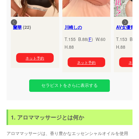
蘭華
(22)
川崎しの
T.155 B.88(
F
) W.60
T.153 B.95
H.88
H.88
ネット予約
ネット予約
ネッ
セラピストをさらに表示する
1. アロママッサージとは何か
アロママッサージは、香り豊かなエッセンシャルオイルを使用