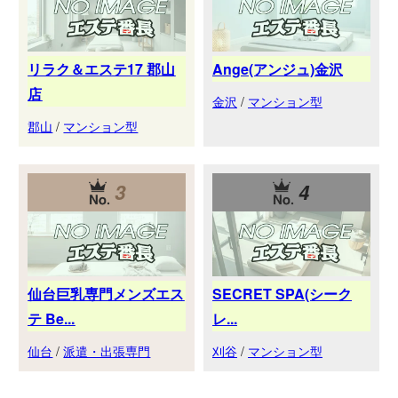
リラク＆エステ17 郡山
Ange(アンジュ)金沢
店
金沢
/
マンション型
郡山
/
マンション型
3
4
仙台巨乳専門メンズエス
SECRET SPA(シーク
テ Be...
レ...
仙台
/
派遣・出張専門
刈谷
/
マンション型