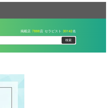
掲載店
7888
店
セラピスト
30142
名