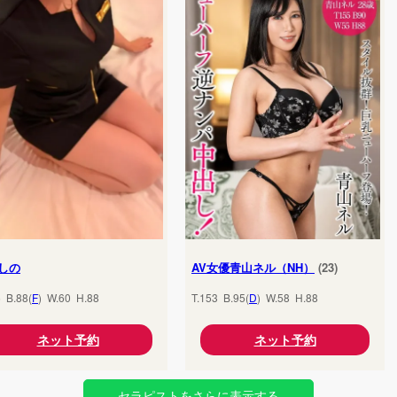
しの
AV女優青山ネル（NH）
(23)
5 B.88(
F
) W.60 H.88
T.153 B.95(
D
) W.58 H.88
ネット予約
ネット予約
セラピストをさらに表示する