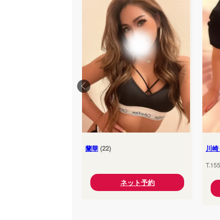
蘭華
(22)
川崎
T.15
ネット予約