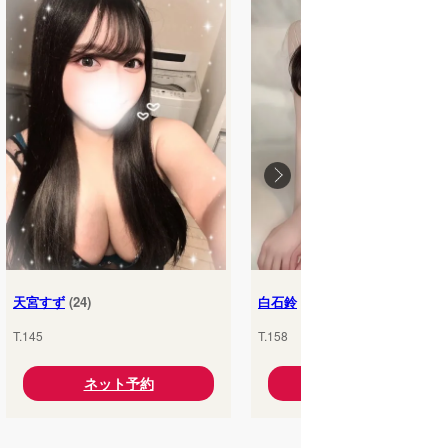
天宮すず
(24)
白石鈴
(25)
T.145
T.158
ネット予約
ネット予約