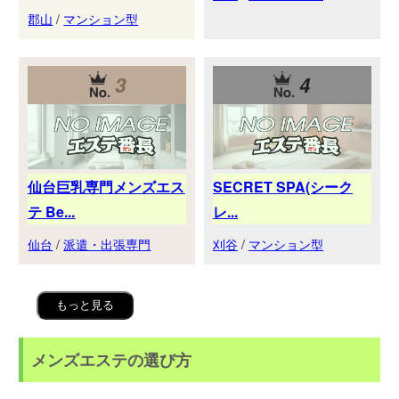
郡山
/
マンション型
3
4
仙台巨乳専門メンズエス
SECRET SPA(シーク
テ Be...
レ...
仙台
/
派遣・出張専門
刈谷
/
マンション型
もっと見る
メンズエステの選び方