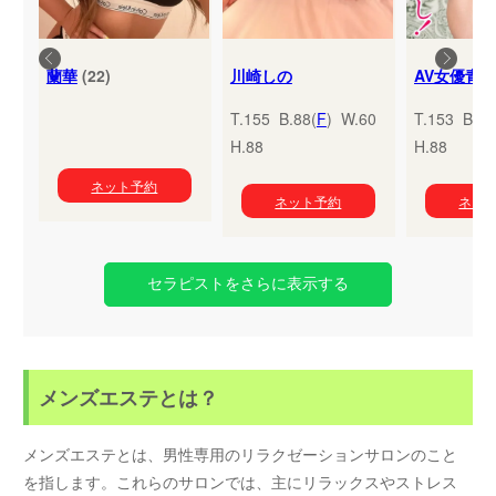
蘭華
(22)
川崎しの
T.155 B.88(
F
) W.60
T.153 B.95
H.88
H.88
ネット予約
ネット予約
ネッ
セラピストをさらに表示する
メンズエステとは？
メンズエステとは、男性専用のリラクゼーションサロンのこと
を指します。これらのサロンでは、主にリラックスやストレス