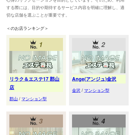
する際には、目的や期待するサービス内容を明確に理解し、適
切な店舗を選ぶことが重要です。
＜
のお店ランキング＞
1
2
リラク＆エステ17 郡山
Ange(アンジュ)金沢
店
金沢
/
マンション型
郡山
/
マンション型
3
4