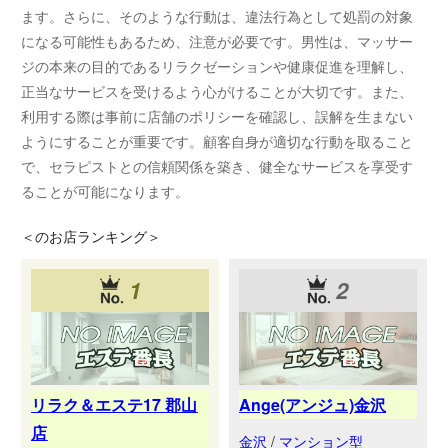
ます。さらに、そのような行動は、違法行為として処罰の対象
になる可能性もあるため、注意が必要です。男性は、マッサー
ジの本来の目的であるリラクゼーションや健康促進を理解し、
正当なサービスを受けるよう心がけることが大切です。また、
利用する際は事前に店舗のポリシーを確認し、誤解を生まない
ようにすることが重要です。顧客自身が適切な行動を取ること
で、セラピストとの信頼関係を築き、健全なサービスを享受す
ることが可能になります。
＜
のお店ランキング＞
1
2
リラク＆エステ17 郡山
Ange(アンジュ)金沢
店
金沢
/
マンション型