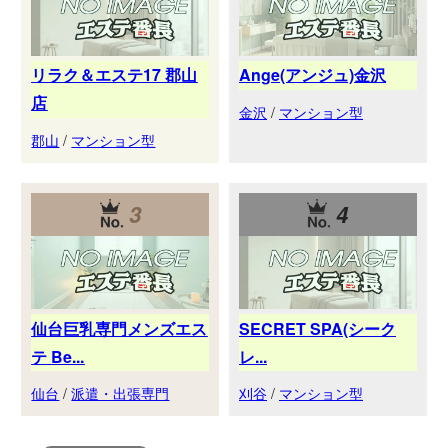
リラク＆エステ17 郡山
Ange(アンジュ)金沢
店
金沢
/
マンション型
郡山
/
マンション型
3
4
仙台巨乳専門メンズエス
SECRET SPA(シーク
テ Be...
レ...
仙台
/
派遣・出張専門
刈谷
/
マンション型