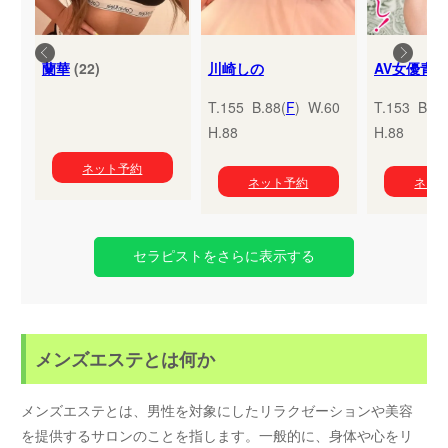
蘭華
(22)
川崎しの
T.155 B.88(
F
) W.60
T.153 B.95
H.88
H.88
ネット予約
ネット予約
ネッ
セラピストをさらに表示する
メンズエステとは何か
メンズエステとは、男性を対象にしたリラクゼーションや美容
を提供するサロンのことを指します。一般的に、身体や心をリ