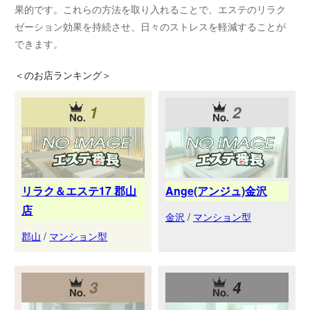
果的です。これらの方法を取り入れることで、エステのリラク
ゼーション効果を持続させ、日々のストレスを軽減することが
できます。
＜
のお店ランキング＞
1
2
リラク＆エステ17 郡山
Ange(アンジュ)金沢
店
金沢
/
マンション型
郡山
/
マンション型
3
4