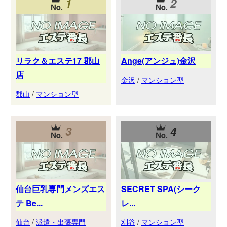
1
2
リラク＆エステ17 郡山
Ange(アンジュ)金沢
店
金沢
/
マンション型
郡山
/
マンション型
3
4
仙台巨乳専門メンズエス
SECRET SPA(シーク
テ Be...
レ...
仙台
/
派遣・出張専門
刈谷
/
マンション型