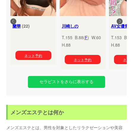
蘭華
(22)
川崎しの
T.155 B.88(
F
) W.60
T.153 B.95
H.88
H.88
ネット予約
ネット予約
ネッ
セラピストをさらに表示する
メンズエステとは何か
メンズエステとは、男性を対象としたリラクゼーションや美容