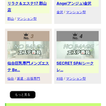
リラク＆エステ17 郡山
Ange(アンジュ)金沢
店
金沢
/
マンション型
郡山
/
マンション型
3
4
仙台巨乳専門メンズエス
SECRET SPA(シーク
テ Be...
レ...
仙台
/
派遣・出張専門
刈谷
/
マンション型
もっと見る