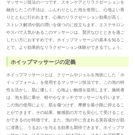
マッサージ技法の一つです。スキンケアとリラクゼーションを
融合したこの手法は、ふんわりとした泡を使用し、心地よい香
りとともに行われます。心身のリラクゼーション効果が高く、
ストレス解消や肌の潤いを保つのに役立ちます。エステサロン
やスパで人気があるこのマッサージは、贅沢なひとときを過ご
したい方におすすめです。ホイップマッサージの基本を知るこ
とで、より効果的なリラクゼーション体験ができるでしょう。
ホイップマッサージの定義
ホイップマッサージとは、クリームやジェルを泡状にした「ホ
イップフォーム」を使用するマッサージ技法です。この泡の特
性を活かし、肌に優しく、心地よい触感を提供します。施術者
は、泡を肌に乗せ、軽やかなタッチでマッサージを行います。
この泡の使用により、肌を傷つけず、摩擦を最小限に抑えるこ
とができます。その結果、敏感肌の方でも安心して受けること
ができるのが特徴です。また、泡の中に含まれる美容成分が肌
に浸透し、うるおいを与える効果も期待できます。ホイップマ
ッサージは、リラクゼーションだけでなく、スキンケア効果も