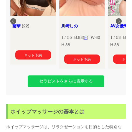
蘭華
(22)
川崎しの
T.155 B.88(
F
) W.60
T.153 B.95
H.88
H.88
ネット予約
ネット予約
ネッ
セラピストをさらに表示する
ホイップマッサージの基本とは
ホイップマッサージは、リラクゼーションを目的とした特別な