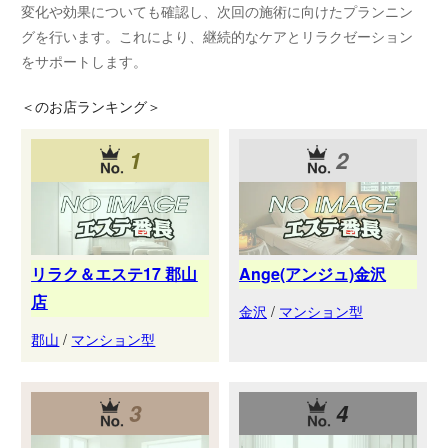
変化や効果についても確認し、次回の施術に向けたプランニン
グを行います。これにより、継続的なケアとリラクゼーション
をサポートします。
＜
のお店ランキング＞
1
2
リラク＆エステ17 郡山
Ange(アンジュ)金沢
店
金沢
/
マンション型
郡山
/
マンション型
3
4