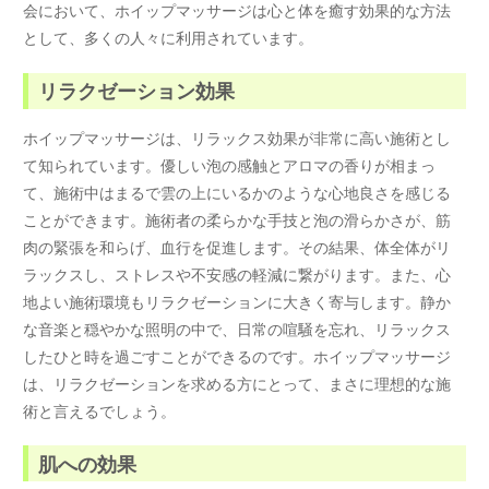
会において、ホイップマッサージは心と体を癒す効果的な方法
として、多くの人々に利用されています。
リラクゼーション効果
ホイップマッサージは、リラックス効果が非常に高い施術とし
て知られています。優しい泡の感触とアロマの香りが相まっ
て、施術中はまるで雲の上にいるかのような心地良さを感じる
ことができます。施術者の柔らかな手技と泡の滑らかさが、筋
肉の緊張を和らげ、血行を促進します。その結果、体全体がリ
ラックスし、ストレスや不安感の軽減に繋がります。また、心
地よい施術環境もリラクゼーションに大きく寄与します。静か
な音楽と穏やかな照明の中で、日常の喧騒を忘れ、リラックス
したひと時を過ごすことができるのです。ホイップマッサージ
は、リラクゼーションを求める方にとって、まさに理想的な施
術と言えるでしょう。
肌への効果