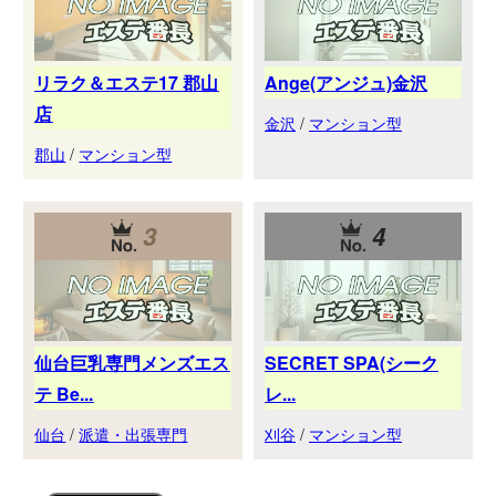
リラク＆エステ17 郡山
Ange(アンジュ)金沢
店
金沢
/
マンション型
郡山
/
マンション型
3
4
仙台巨乳専門メンズエス
SECRET SPA(シーク
テ Be...
レ...
仙台
/
派遣・出張専門
刈谷
/
マンション型