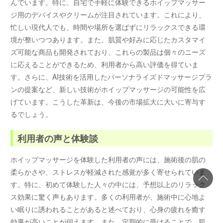
んでいます。特に、自宅で手軽に体験できるホイップマッサー
ジ用のデバイスやクリームが注目されています。これにより、
忙しい現代人でも、時間や場所を選ばずにリラックスできる環
境が整いつつあります。また、肌質や好みに応じたカスタマイ
ズ可能な商品も開発されており、これらの製品は個々のニーズ
に応えることができるため、利用者から高い評価を得ていま
す。さらに、AI技術を活用したパーソナライズドマッサージプラ
ンの提案など、新しい技術がホイップマッサージの可能性を広
げています。こうした革新は、今後の市場拡大に大いに寄与す
るでしょう。
利用者の声と体験談
ホイップマッサージを体験した利用者の声には、施術後の肌の
柔らかさや、ストレスが軽減された感覚が多く寄せられていま
す。特に、初めて体験した人々の中には、予想以上のリラック
ス効果に驚く声もあります。多くの利用者が、施術中に心地よ
い眠りに誘われることがあると述べており、心身の疲れを癒す
効果が高いことが伺えます。また、定期的に受けることで、肌