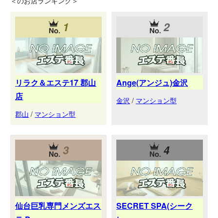
＜
のお店ランキング＞
1
2
リラク＆エステ17 郡山
Ange(アンジュ)金沢
店
金沢
/
マンション型
郡山
/
マンション型
3
4
仙台巨乳専門メンズエス
SECRET SPA(シーク