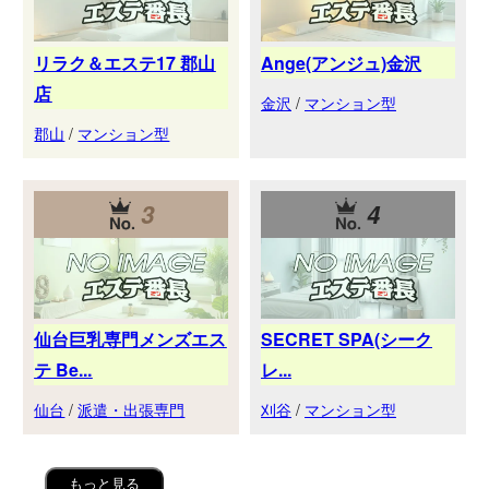
リラク＆エステ17 郡山
Ange(アンジュ)金沢
店
金沢
/
マンション型
郡山
/
マンション型
3
4
仙台巨乳専門メンズエス
SECRET SPA(シーク
テ Be...
レ...
仙台
/
派遣・出張専門
刈谷
/
マンション型
もっと見る