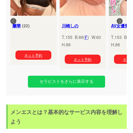
蘭華
(22)
川崎しの
T.155 B.88(
F
) W.60
T.153 B.95
H.88
H.88
ネット予約
ネット予約
ネッ
セラピストをさらに表示する
メンエスとは？基本的なサービス内容を理解し
よう