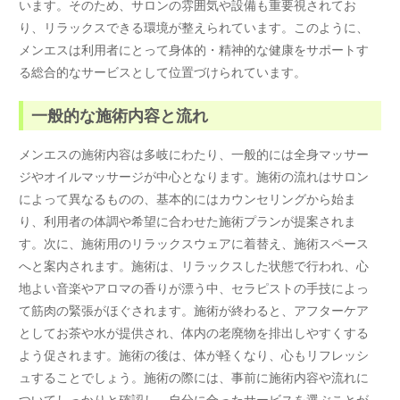
います。そのため、サロンの雰囲気や設備も重要視されてお
り、リラックスできる環境が整えられています。このように、
メンエスは利用者にとって身体的・精神的な健康をサポートす
る総合的なサービスとして位置づけられています。
一般的な施術内容と流れ
メンエスの施術内容は多岐にわたり、一般的には全身マッサー
ジやオイルマッサージが中心となります。施術の流れはサロン
によって異なるものの、基本的にはカウンセリングから始ま
り、利用者の体調や希望に合わせた施術プランが提案されま
す。次に、施術用のリラックスウェアに着替え、施術スペース
へと案内されます。施術は、リラックスした状態で行われ、心
地よい音楽やアロマの香りが漂う中、セラピストの手技によっ
て筋肉の緊張がほぐされます。施術が終わると、アフターケア
としてお茶や水が提供され、体内の老廃物を排出しやすくする
よう促されます。施術の後は、体が軽くなり、心もリフレッシ
ュすることでしょう。施術の際には、事前に施術内容や流れに
ついてしっかりと確認し、自分に合ったサービスを選ぶことが