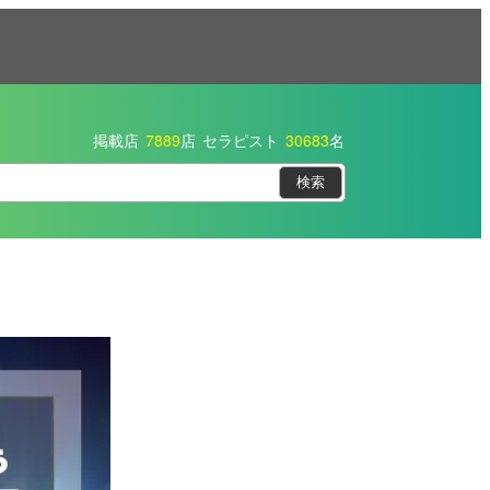
掲載店
7889
店
セラピスト
30683
名