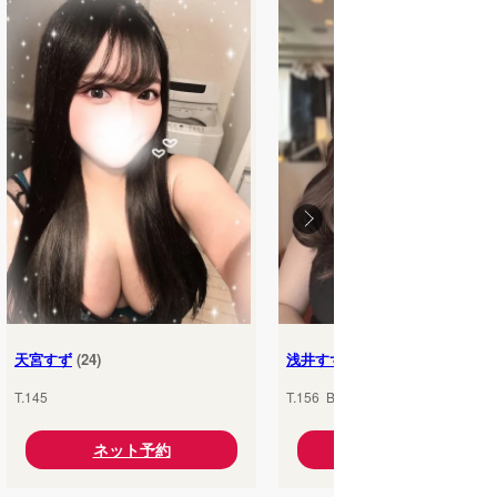
天宮すず
(24)
浅井すず
(24)
T.145
T.156 B.85(
D
) W.56 H.86
ネット予約
ネット予約