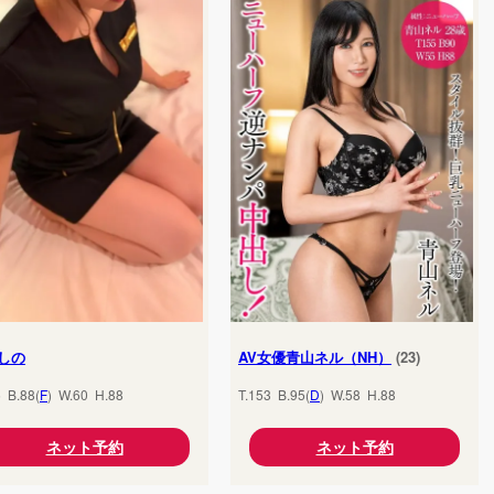
しの
AV女優青山ネル（NH）
(23)
5 B.88(
F
) W.60 H.88
T.153 B.95(
D
) W.58 H.88
ネット予約
ネット予約