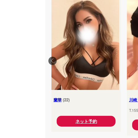
蘭華
(22)
川崎
T.15
ネット予約