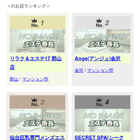
＜
のお店ランキング＞
1
2
リラク＆エステ17 郡山
Ange(アンジュ)金沢
店
金沢
/
マンション型
郡山
/
マンション型
3
4
仙台巨乳専門メンズエス
SECRET SPA(シーク