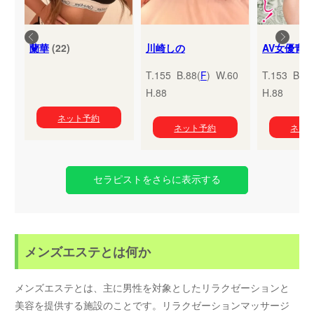
蘭華
(22)
川崎しの
T.155 B.88(
F
) W.60
T.153 B.95
H.88
H.88
ネット予約
ネット予約
ネッ
セラピストをさらに表示する
メンズエステとは何か
メンズエステとは、主に男性を対象としたリラクゼーションと
美容を提供する施設のことです。リラクゼーションマッサージ