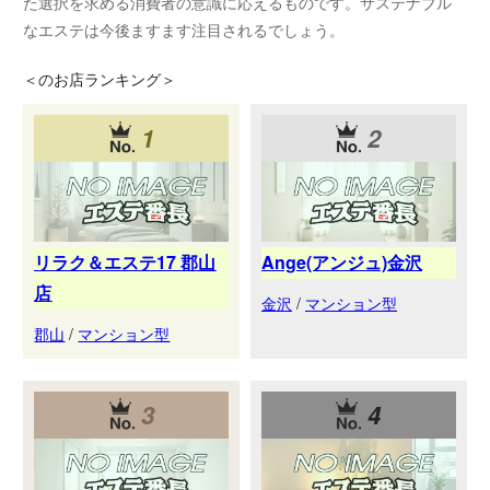
た選択を求める消費者の意識に応えるものです。サステナブル
なエステは今後ますます注目されるでしょう。
＜
のお店ランキング＞
1
2
リラク＆エステ17 郡山
Ange(アンジュ)金沢
店
金沢
/
マンション型
郡山
/
マンション型
3
4