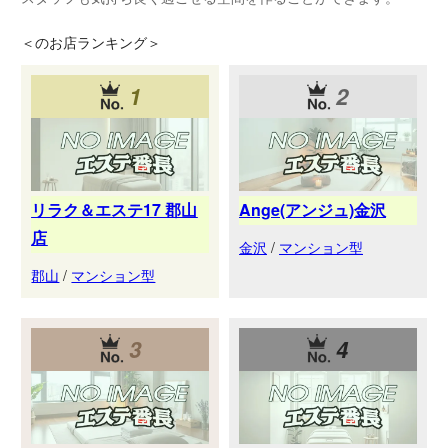
＜
のお店ランキング＞
1
2
リラク＆エステ17 郡山
Ange(アンジュ)金沢
店
金沢
/
マンション型
郡山
/
マンション型
3
4