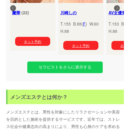
蘭華
(22)
川崎しの
T.155 B.88(
F
) W.60
T.153 B.95
H.88
H.88
ネット予約
ネット予約
ネッ
セラピストをさらに表示する
メンズエステとは何か？
メンズエステとは、男性を対象にしたリラクゼーションや美容
を目的とした施術を提供するサービスです。近年では、ストレ
ス社会や健康志向の高まりにより、男性も心身のケアを求める