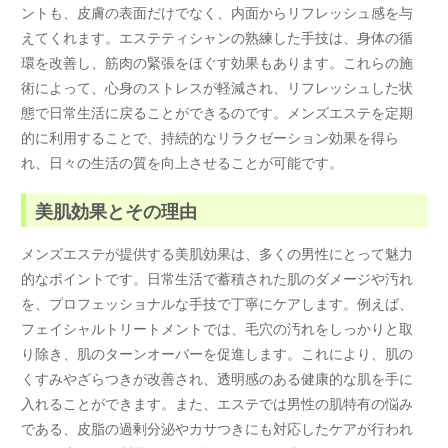
ントも、皮膚の表面だけでなく、内面からリフレッシュ感を与
えてくれます。エステティシャンの熟練した手技は、身体の循
環を改善し、筋肉の緊張をほぐす効果もあります。これらの施
術によって、心身のストレスが軽減され、リフレッシュした状
態で日常生活に戻ることができるのです。メンズエステを定期
的に利用することで、持続的なリラクゼーション効果を得ら
れ、日々の生活の質を向上させることが可能です。
美肌効果とその理由
メンズエステが提供する美肌効果は、多くの男性にとって魅力
的なポイントです。日常生活で蓄積された肌のダメージや汚れ
を、プロフェッショナルな手技で丁寧にケアします。例えば、
フェイシャルトリートメントでは、毛穴の汚れをしっかりと取
り除き、肌のターンオーバーを促進します。これにより、肌の
くすみやざらつきが改善され、透明感のある健康的な肌を手に
入れることができます。また、エステでは男性の肌特有の悩み
である、皮脂の過剰分泌やカサつきにも対応したケアが行われ