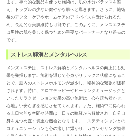
ます。専門的な製品を使った施術は、肌の水分バランスを整
え、トラブルの少ない健やかな肌へと導きます。さらに、施術
後のアフターケアやホームケアのアドバイスを受けられるた
め、長期的な美肌維持も可能です。このように、メンズエステ
は男性の肌を美しく保つための重要なパートナーとなり得るの
です。
ストレス解消とメンタルヘルス
メンズエステは、ストレス解消とメンタルヘルスの向上にも効
果を発揮します。施術を通じて心身がリラックス状態になるこ
とで、脳内のストレスホルモンが減少し、精神的な緊張が緩和
されます。特に、アロマテラピーやヒーリングミュージックと
いったリラクゼーション効果の高い施術は、心を落ち着かせ、
心地よい安らぎを感じさせてくれます。また、施術中に得られ
る非日常的な空間や時間は、日々の喧騒から解放され、自分自
身を見つめ直す貴重な機会となります。エステティシャンとの
コミュニケーションも心の癒しに繋がり、カウンセリング効果
を得られることもあります。こうした体験は、メンタルヘルス