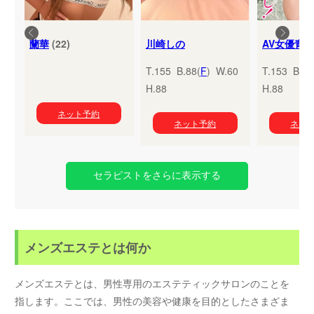
蘭華
(22)
川崎しの
T.155 B.88(
F
) W.60
T.153 B.95
H.88
H.88
ネット予約
ネット予約
ネッ
セラピストをさらに表示する
メンズエステとは何か
メンズエステとは、男性専用のエステティックサロンのことを
指します。ここでは、男性の美容や健康を目的としたさまざま