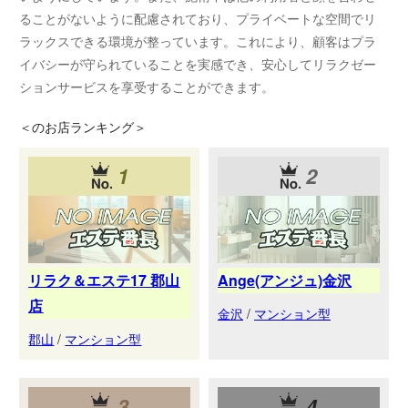
ることがないように配慮されており、プライベートな空間でリ
ラックスできる環境が整っています。これにより、顧客はプラ
イバシーが守られていることを実感でき、安心してリラクゼー
ションサービスを享受することができます。
＜
のお店ランキング＞
1
2
リラク＆エステ17 郡山
Ange(アンジュ)金沢
店
金沢
/
マンション型
郡山
/
マンション型
3
4