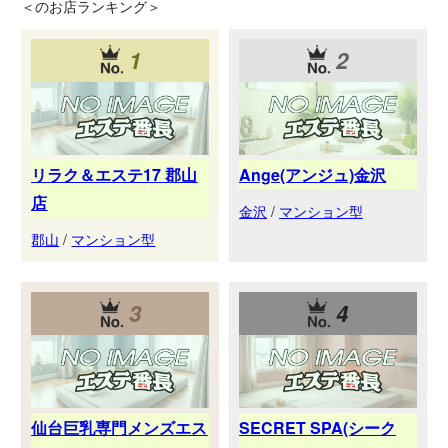
＜
のお店ランキング＞
1
2
リラク＆エステ17 郡山
Ange(アンジュ)金沢
店
金沢
/
マンション型
郡山
/
マンション型
3
4
仙台巨乳専門メンズエス
SECRET SPA(シーク