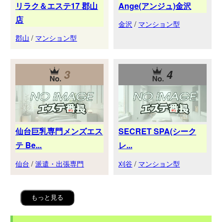
リラク＆エステ17 郡山
Ange(アンジュ)金沢
店
金沢
/
マンション型
郡山
/
マンション型
3
4
仙台巨乳専門メンズエス
SECRET SPA(シーク
テ Be...
レ...
仙台
/
派遣・出張専門
刈谷
/
マンション型
もっと見る