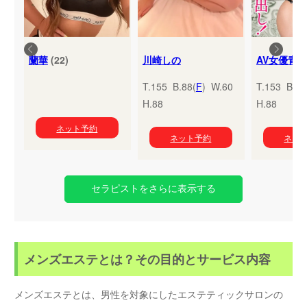
蘭華
(22)
川崎しの
T.155 B.88(
F
) W.60
T.153 B.95
H.88
H.88
ネット予約
ネット予約
ネッ
セラピストをさらに表示する
メンズエステとは？その目的とサービス内容
メンズエステとは、男性を対象にしたエステティックサロンの