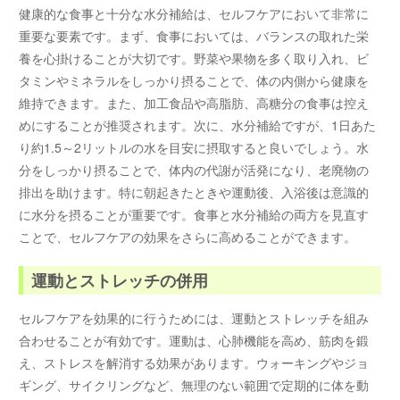
健康的な食事と十分な水分補給は、セルフケアにおいて非常に
重要な要素です。まず、食事においては、バランスの取れた栄
養を心掛けることが大切です。野菜や果物を多く取り入れ、ビ
タミンやミネラルをしっかり摂ることで、体の内側から健康を
維持できます。また、加工食品や高脂肪、高糖分の食事は控え
めにすることが推奨されます。次に、水分補給ですが、1日あた
り約1.5～2リットルの水を目安に摂取すると良いでしょう。水
分をしっかり摂ることで、体内の代謝が活発になり、老廃物の
排出を助けます。特に朝起きたときや運動後、入浴後は意識的
に水分を摂ることが重要です。食事と水分補給の両方を見直す
ことで、セルフケアの効果をさらに高めることができます。
運動とストレッチの併用
セルフケアを効果的に行うためには、運動とストレッチを組み
合わせることが有効です。運動は、心肺機能を高め、筋肉を鍛
え、ストレスを解消する効果があります。ウォーキングやジョ
ギング、サイクリングなど、無理のない範囲で定期的に体を動