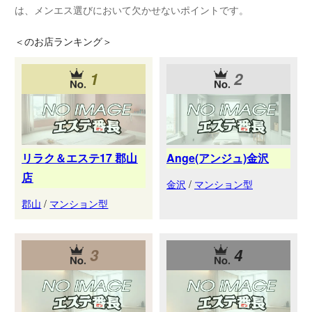
は、メンエス選びにおいて欠かせないポイントです。
＜
のお店ランキング＞
1
2
リラク＆エステ17 郡山
Ange(アンジュ)金沢
店
金沢
/
マンション型
郡山
/
マンション型
3
4