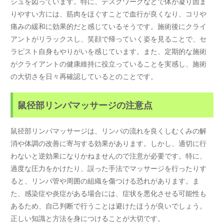
シュを図っています。特に、デスクワークなどで体が凝り固ま
りやすい方には、筋肉をほぐすことで血行が良くなり、コリや
痛みの緩和に効果的だと感じているそうです。施術後にクライ
アントがリラックスし、笑顔で帰っていく姿を見ることで、セ
ラピスト自身もやりがいを感じています。また、定期的な施術
がクライアントの健康維持に役立っていることを実感し、施術
の大切さを日々再確認しているとのことです。
鼠径部リンパマッサージの注意点
鼠径部リンパマッサージは、リンパの流れを良くしむくみの解
消や体調の改善に寄与する効果があります。しかし、適切に行
わないと逆効果になりかねませんので注意が必要です。特に、
過度な圧力をかけたり、誤った手法でマッサージを行ったりす
ると、リンパ管や周囲の組織を傷つける恐れがあります。ま
た、感染症や炎症がある場合には、症状を悪化させる可能性も
あるため、自己判断で行うことは避けたほうが良いでしょう。
正しい知識と方法を身につけることが大切です。