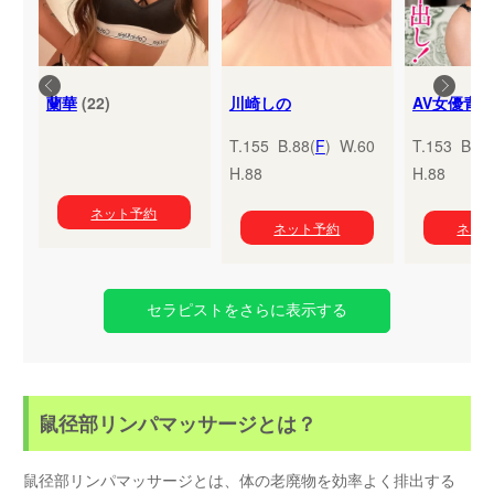
蘭華
(22)
川崎しの
T.155 B.88(
F
) W.60
T.153 B.95
H.88
H.88
ネット予約
ネット予約
ネッ
セラピストをさらに表示する
鼠径部リンパマッサージとは？
鼠径部リンパマッサージとは、体の老廃物を効率よく排出する