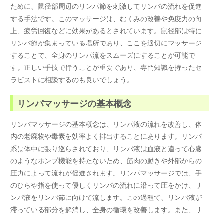
ために、鼠径部周辺のリンパ節を刺激してリンパの流れを促進
する手法です。このマッサージは、むくみの改善や免疫力の向
上、疲労回復などに効果があるとされています。鼠径部は特に
リンパ節が集まっている場所であり、ここを適切にマッサージ
することで、全身のリンパ流をスムーズにすることが可能で
す。正しい手技で行うことが重要であり、専門知識を持ったセ
ラピストに相談するのも良いでしょう。
リンパマッサージの基本概念
リンパマッサージの基本概念は、リンパ液の流れを改善し、体
内の老廃物や毒素を効率よく排出することにあります。リンパ
系は体中に張り巡らされており、リンパ液は血液と違って心臓
のようなポンプ機能を持たないため、筋肉の動きや外部からの
圧力によって流れが促進されます。リンパマッサージでは、手
のひらや指を使って優しくリンパの流れに沿って圧をかけ、リ
ンパ液をリンパ節に向けて流します。この過程で、リンパ液が
滞っている部分を解消し、全身の循環を改善します。また、リ