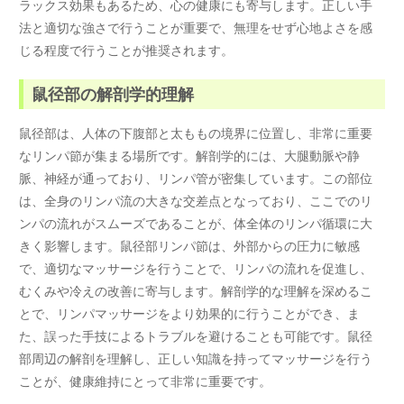
ラックス効果もあるため、心の健康にも寄与します。正しい手
法と適切な強さで行うことが重要で、無理をせず心地よさを感
じる程度で行うことが推奨されます。
鼠径部の解剖学的理解
鼠径部は、人体の下腹部と太ももの境界に位置し、非常に重要
なリンパ節が集まる場所です。解剖学的には、大腿動脈や静
脈、神経が通っており、リンパ管が密集しています。この部位
は、全身のリンパ流の大きな交差点となっており、ここでのリ
ンパの流れがスムーズであることが、体全体のリンパ循環に大
きく影響します。鼠径部リンパ節は、外部からの圧力に敏感
で、適切なマッサージを行うことで、リンパの流れを促進し、
むくみや冷えの改善に寄与します。解剖学的な理解を深めるこ
とで、リンパマッサージをより効果的に行うことができ、ま
た、誤った手技によるトラブルを避けることも可能です。鼠径
部周辺の解剖を理解し、正しい知識を持ってマッサージを行う
ことが、健康維持にとって非常に重要です。