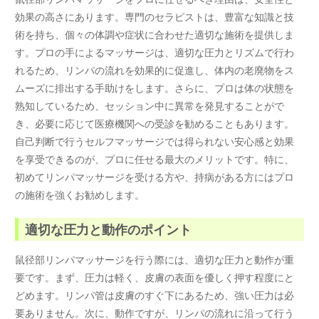
効果の高さにあります。専門のセラピストは、豊富な知識と技
術を持ち、個々の体調や症状に合わせた適切な施術を提供しま
す。プロの手によるマッサージは、適切な圧力とリズムで行わ
れるため、リンパの流れを効果的に促進し、体内の老廃物をス
ムーズに排出する手助けをします。さらに、プロは体の状態を
熟知しているため、セッション中に異常を発見することがで
き、必要に応じて医療機関への受診を勧めることもあります。
自己判断で行うセルフマッサージでは得られない安心感と効果
を享受できるのが、プロに任せる最大のメリットです。特に、
初めてリンパマッサージを受ける方や、持病がある方にはプロ
の施術を強くお勧めします。
適切な圧力と動作のポイント
鼠径部リンパマッサージを行う際には、適切な圧力と動作が重
要です。まず、圧力は軽く、皮膚の表面を優しく押す程度にと
どめます。リンパ管は皮膚のすぐ下にあるため、強い圧力は必
要ありません。次に、動作ですが、リンパの流れに沿って行う