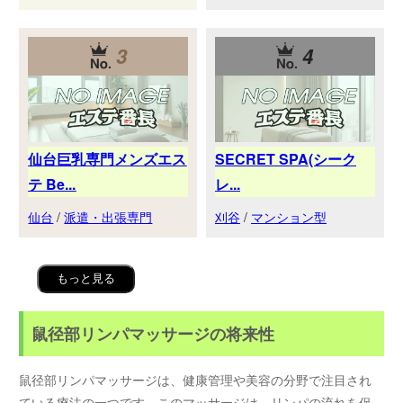
3
4
仙台巨乳専門メンズエス
SECRET SPA(シーク
テ Be...
レ...
仙台
/
派遣・出張専門
刈谷
/
マンション型
もっと見る
鼠径部リンパマッサージの将来性
鼠径部リンパマッサージは、健康管理や美容の分野で注目され
ている療法の一つです。このマッサージは、リンパの流れを促