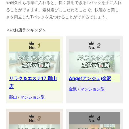
や耐久性も考慮に入れると、長く愛用できるTバックを手に入れ
ることができます。素材選びにこだわることで、快適さと美し
さを両立したTバックを見つけることができるでしょう。
＜
のお店ランキング＞
1
2
リラク＆エステ17 郡山
Ange(アンジュ)金沢
店
金沢
/
マンション型
郡山
/
マンション型
3
4