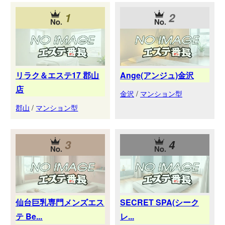
1
2
リラク＆エステ17 郡山
Ange(アンジュ)金沢
店
金沢
/
マンション型
郡山
/
マンション型
3
4
仙台巨乳専門メンズエス
SECRET SPA(シーク
テ Be...
レ...