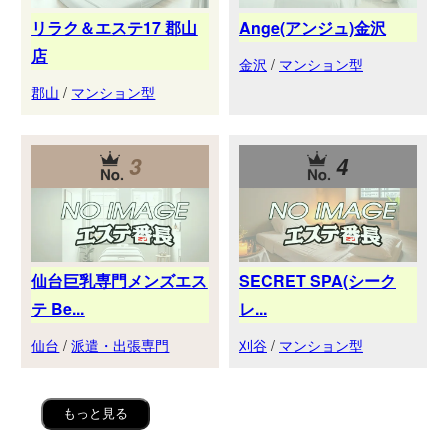
リラク＆エステ17 郡山
Ange(アンジュ)金沢
店
金沢
/
マンション型
郡山
/
マンション型
3
4
仙台巨乳専門メンズエス
SECRET SPA(シーク
テ Be...
レ...
仙台
/
派遣・出張専門
刈谷
/
マンション型
もっと見る