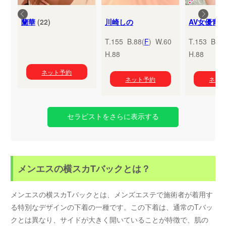
蘭華
(22)
川崎しの
T.155 B.88(
F
) W.60
T.153 B.95
H.88
H.88
ネット予約
ネット予約
ネッ
セラピストをさらに表示する
メンエスの横スカTバックとは？
メンエスの横スカTバックとは、メンズエステで施術者が着用す
る特別なデザインの下着の一種です。この下着は、通常のTバッ
クとは異なり、サイドが大きく開いていることが特徴で、肌の