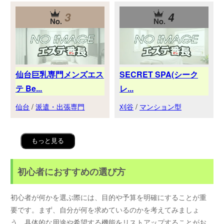
3
4
仙台巨乳専門メンズエス
SECRET SPA(シーク
テ Be...
レ...
仙台
/
派遣・出張専門
刈谷
/
マンション型
もっと見る
初心者におすすめの選び方
初心者が何かを選ぶ際には、目的や予算を明確にすることが重
要です。まず、自分が何を求めているのかを考えてみましょ
う。具体的な用途や希望する機能をリストアップすることがお