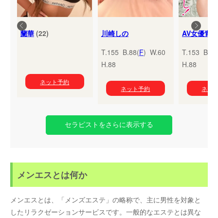
蘭華
(22)
川崎しの
T.155 B.88(
F
) W.60
T.153 B.95
H.88
H.88
ネット予約
ネット予約
ネッ
セラピストをさらに表示する
メンエスとは何か
メンエスとは、「メンズエステ」の略称で、主に男性を対象と
したリラクゼーションサービスです。一般的なエステとは異な