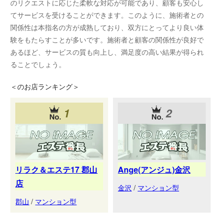
のリクエストに応じた柔軟な対応が可能であり、顧客も安心し
てサービスを受けることができます。このように、施術者との
関係性は本指名の方が成熟しており、双方にとってより良い体
験をもたらすことが多いです。施術者と顧客の関係性が良好で
あるほど、サービスの質も向上し、満足度の高い結果が得られ
ることでしょう。
＜
のお店ランキング＞
1
2
リラク＆エステ17 郡山
Ange(アンジュ)金沢
店
金沢
/
マンション型
郡山
/
マンション型