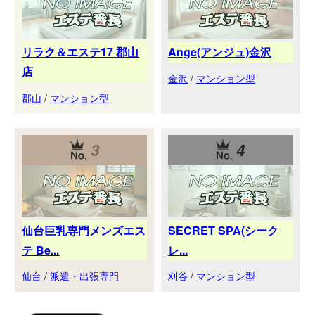
リラク＆エステ17 郡山
Ange(アンジュ)金沢
店
金沢
/
マンション型
郡山
/
マンション型
3
4
仙台巨乳専門メンズエス
SECRET SPA(シーク
テ Be...
レ...
仙台
/
派遣・出張専門
刈谷
/
マンション型