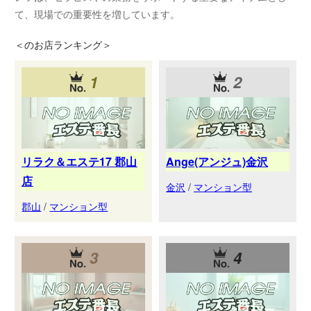
て、現場での重要性を増しています。
＜
のお店ランキング＞
1
2
リラク＆エステ17 郡山
Ange(アンジュ)金沢
店
金沢
/
マンション型
郡山
/
マンション型
3
4