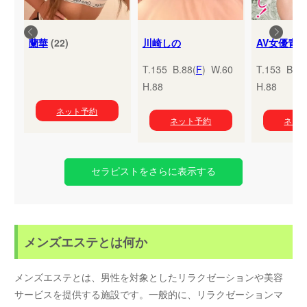
蘭華
(22)
川崎しの
T.155 B.88(
F
) W.60
T.153 B.95
H.88
H.88
ネット予約
ネット予約
ネッ
セラピストをさらに表示する
メンズエステとは何か
メンズエステとは、男性を対象としたリラクゼーションや美容
サービスを提供する施設です。一般的に、リラクゼーションマ