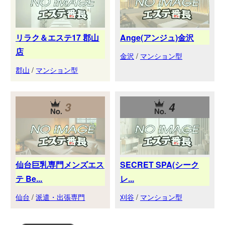
リラク＆エステ17 郡山
Ange(アンジュ)金沢
店
金沢
/
マンション型
郡山
/
マンション型
3
4
仙台巨乳専門メンズエス
SECRET SPA(シーク
テ Be...
レ...
仙台
/
派遣・出張専門
刈谷
/
マンション型