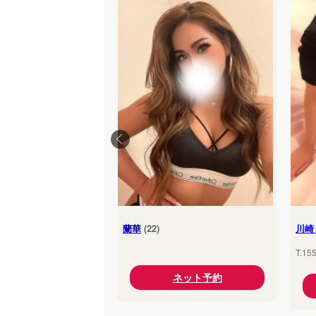
蘭華
(22)
川崎
T.15
ネット予約