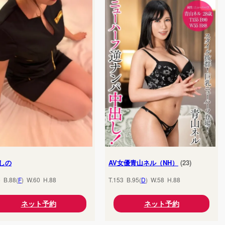
しの
AV女優青山ネル（NH）
(23)
5 B.88(
F
) W.60 H.88
T.153 B.95(
D
) W.58 H.88
ネット予約
ネット予約