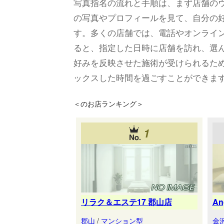
写真指名の流れと手順は、まず店舗の
の写真やプロフィールを見て、自分の
す。多くの店舗では、電話やオンライ
ると、指定した日時に店舗を訪れ、選
好みを反映させた施術が受けられるた
ックスした時間を過ごすことができま
＜
のお店ランキング＞
1
リラク＆エステ17 郡山店
A
郡山
/
マンション型
金