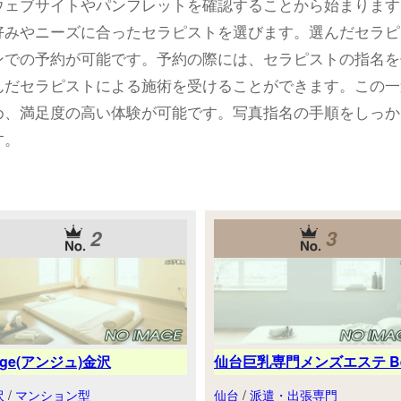
ウェブサイトやパンフレットを確認することから始まります
好みやニーズに合ったセラピストを選びます。選んだセラピ
ンでの予約が可能です。予約の際には、セラピストの指名を
んだセラピストによる施術を受けることができます。この一
め、満足度の高い体験が可能です。写真指名の手順をしっか
す。
2
3
nge(アンジュ)金沢
仙台巨乳専門メンズエステ Be.
沢
/
マンション型
仙台
/
派遣・出張専門