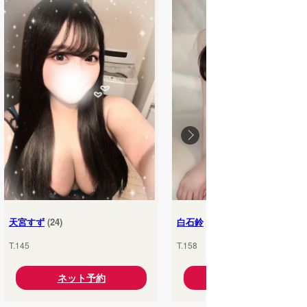
天宮すず
(24)
白石鈴
(25)
T.145
T.158
ネット予約
ネット予約