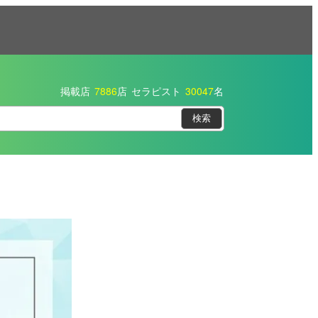
掲載店
7886
店
セラピスト
30047
名