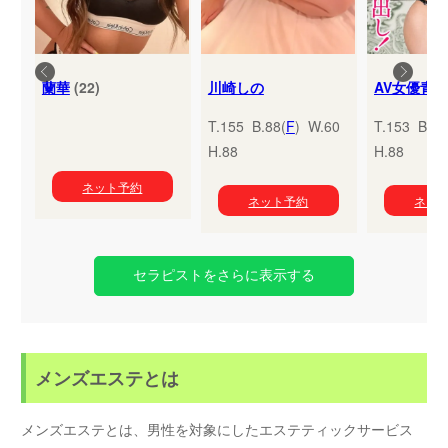
蘭華
(22)
川崎しの
T.155 B.88(
F
) W.60
T.153 B.95
H.88
H.88
ネット予約
ネット予約
ネッ
セラピストをさらに表示する
メンズエステとは
メンズエステとは、男性を対象にしたエステティックサービス