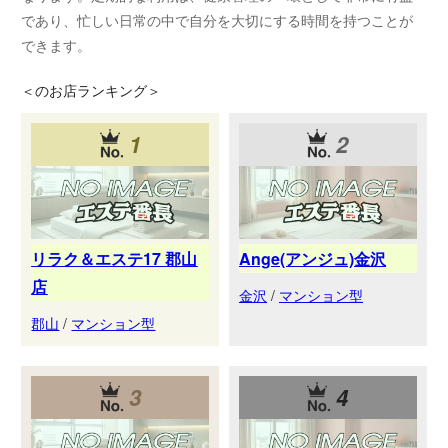
であり、忙しい日常の中で自分を大切にする時間を持つことが
できます。
＜
のお店ランキング＞
1
2
リラク＆エステ17 郡山
Ange(アンジュ)金沢
店
金沢
/
マンション型
郡山
/
マンション型
3
4