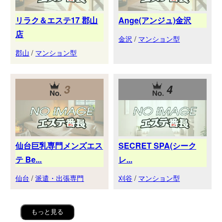
リラク＆エステ17 郡山
Ange(アンジュ)金沢
店
金沢
/
マンション型
郡山
/
マンション型
3
4
仙台巨乳専門メンズエス
SECRET SPA(シーク
テ Be...
レ...
仙台
/
派遣・出張専門
刈谷
/
マンション型
もっと見る