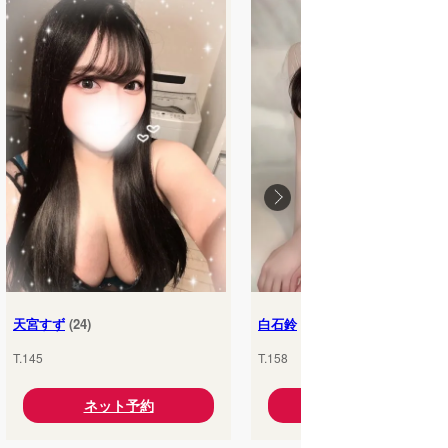
天宮すず
(24)
白石鈴
(25)
T.145
T.158
ネット予約
ネット予約