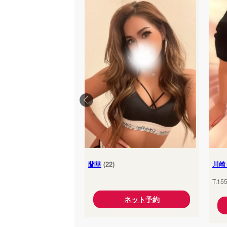
蘭華
(22)
川崎
T.15
ネット予約