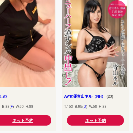
しの
AV女優青山ネル（NH）
(23)
5 B.88(
F
) W.60 H.88
T.153 B.95(
D
) W.58 H.88
ネット予約
ネット予約