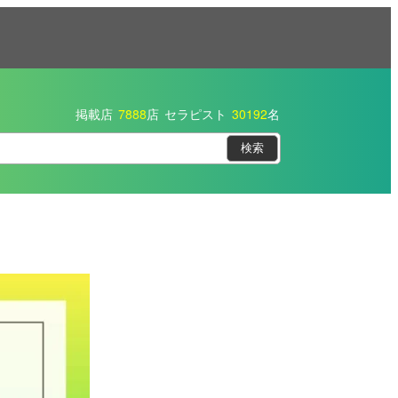
掲載店
7888
店
セラピスト
30192
名