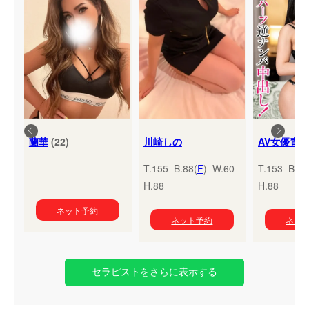
蘭華
(22)
川崎しの
T.155 B.88(
F
) W.60
T.153 B.95
H.88
H.88
ネット予約
ネット予約
ネッ
セラピストをさらに表示する