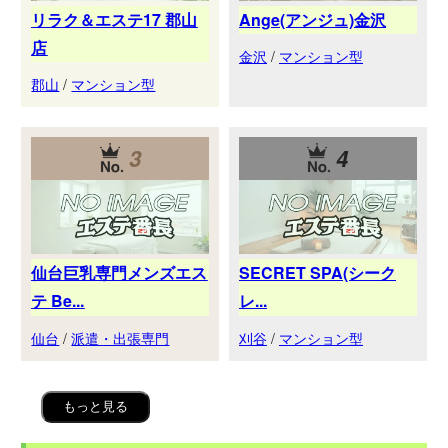
リラク＆エステ17 郡山
Ange(アンジュ)金沢
店
金沢
/
マンション型
郡山
/
マンション型
3
4
仙台巨乳専門メンズエス
SECRET SPA(シーク
テ Be...
レ...
仙台
/
派遣・出張専門
刈谷
/
マンション型
もっと見る