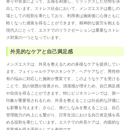
香りや音楽によって、五感を刺激し、リラックスした空間を演
出しています。ストレス社会において、メンズエステは癒しの
場としての役割を果たしており、利用者は施術後に心身ともに
軽くなった感覚を得ることができます。精神的な疲労を抱える
現代人にとって、エステでのリラクゼーションは重要なストレ
ス対策の一つとなっています。
外見的なケアと自己満足感
メンズエステは、外見を整えるための多様なケアを提供してい
ます。フェイシャルケアやスキンケア、ヘアケアなど、男性特
有の悩みに対応した施術が豊富です。このようなケアを受ける
ことで、肌の状態が改善され、清潔感が増すため、自己満足感
や自信を得ることができます。特にビジネスシーンでは、第一
印象が重要視されるため、外見を整えることは社会的な評価に
も影響を与えます。さらに、身だしなみを整えることは、自己
管理能力の向上にも繋がり、日常生活における自己肯定感を高
める役割を果たしています。エステでの外見ケアは、内面的な
充実感を得る手段としても有効です。