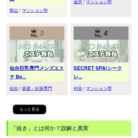
金沢
/
マンション型
郡山
/
マンション型
3
4
仙台巨乳専門メンズエス
SECRET SPA(シーク
テ Be...
レ...
仙台
/
派遣・出張専門
刈谷
/
マンション型
もっと見る
「抜き」とは何か？誤解と真実