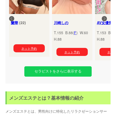
蘭華
(22)
川崎しの
T.155 B.88(
F
) W.60
T.153 B.95
H.88
H.88
ネット予約
ネット予約
ネッ
セラピストをさらに表示する
メンズエステとは？基本情報の紹介
メンズエステとは、男性向けに特化したリラクゼーションサー