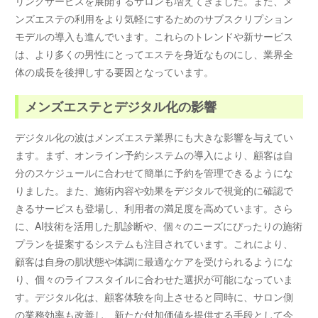
リングサービスを展開するサロンも増えてきました。また、メ
ンズエステの利用をより気軽にするためのサブスクリプション
モデルの導入も進んでいます。これらのトレンドや新サービス
は、より多くの男性にとってエステを身近なものにし、業界全
体の成長を後押しする要因となっています。
メンズエステとデジタル化の影響
デジタル化の波はメンズエステ業界にも大きな影響を与えてい
ます。まず、オンライン予約システムの導入により、顧客は自
分のスケジュールに合わせて簡単に予約を管理できるようにな
りました。また、施術内容や効果をデジタルで視覚的に確認で
きるサービスも登場し、利用者の満足度を高めています。さら
に、AI技術を活用した肌診断や、個々のニーズにぴったりの施術
プランを提案するシステムも注目されています。これにより、
顧客は自身の肌状態や体調に最適なケアを受けられるようにな
り、個々のライフスタイルに合わせた選択が可能になっていま
す。デジタル化は、顧客体験を向上させると同時に、サロン側
の業務効率も改善し、新たな付加価値を提供する手段として今