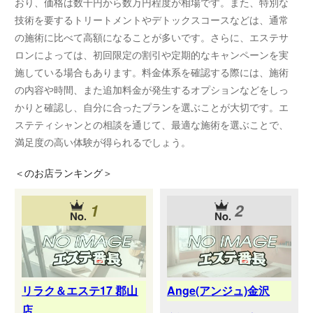
おり、価格は数千円から数万円程度が相場です。また、特別な
技術を要するトリートメントやデトックスコースなどは、通常
の施術に比べて高額になることが多いです。さらに、エステサ
ロンによっては、初回限定の割引や定期的なキャンペーンを実
施している場合もあります。料金体系を確認する際には、施術
の内容や時間、また追加料金が発生するオプションなどをしっ
かりと確認し、自分に合ったプランを選ぶことが大切です。エ
ステティシャンとの相談を通じて、最適な施術を選ぶことで、
満足度の高い体験が得られるでしょう。
＜
のお店ランキング＞
1
2
リラク＆エステ17 郡山
Ange(アンジュ)金沢
店