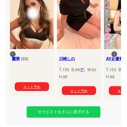
蘭華
(22)
川崎しの
T.155 B.88(
F
) W.60
T.153 B.95
H.88
H.88
ネット予約
ネット予約
ネッ
セラピストをさらに表示する