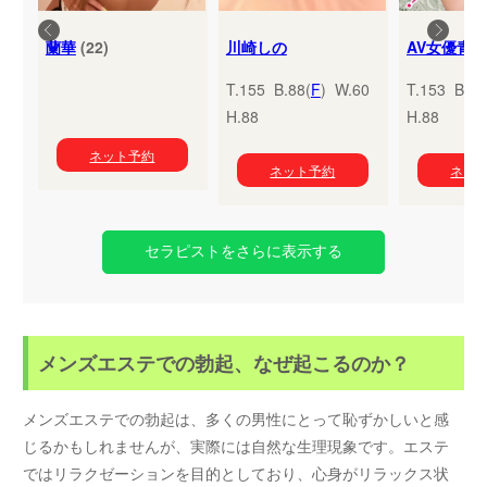
蘭華
(22)
川崎しの
T.155 B.88(
F
) W.60
T.153 B.95
H.88
H.88
ネット予約
ネット予約
ネッ
セラピストをさらに表示する
メンズエステでの勃起、なぜ起こるのか？
メンズエステでの勃起は、多くの男性にとって恥ずかしいと感
じるかもしれませんが、実際には自然な生理現象です。エステ
ではリラクゼーションを目的としており、心身がリラックス状