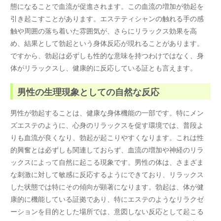
態になることで血流が促進されます。この血流の増加が勃起を
引き起こすことがあります。エステティシャンの触れる手の感
触や周囲の落ち着いた雰囲気が、さらにリラックス効果を高
め、結果として勃起という身体反応が現れることがあります。
ですから、勃起は必ずしも性的な意味を持つわけではなく、身
体がリラックスし、健康的に反応している証とも言えます。
男性の生理現象としての自然な反応
男性が勃起することは、健康な身体機能の一部です。特にメン
ズエステのように、心身のリラックスを促す環境では、普段よ
りも血流が良くなり、勃起が起こりやすくなります。これは性
的興奮とは必ずしも関連しておらず、血流の増加や神経のリラ
ックスによって自然に起こる現象です。男性の体は、さまざま
な刺激に対して敏感に反応するようにできており、リラックス
した状態では特にその傾向が顕著になります。勃起は、体が健
康的に機能している証拠であり、特にエステのようなリラクゼ
ーションを目的とした場所では、意図しない反応として起こる