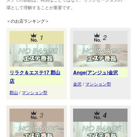
環として理解することが重要です。
＜
のお店ランキング＞
1
2
リラク＆エステ17 郡山
Ange(アンジュ)金沢
店
金沢
/
マンション型
郡山
/
マンション型
3
4