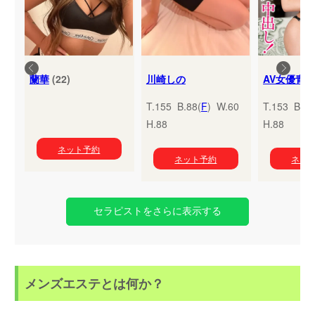
蘭華
(22)
川崎しの
T.155 B.88(
F
) W.60
T.153 B.95
H.88
H.88
ネット予約
ネット予約
ネッ
セラピストをさらに表示する
メンズエステとは何か？