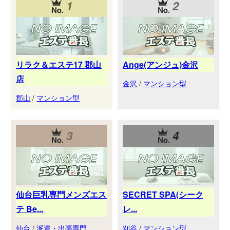
1
2
リラク＆エステ17 郡山
Ange(アンジュ)金沢
店
金沢
/
マンション型
郡山
/
マンション型
3
4
仙台巨乳専門メンズエス
SECRET SPA(シーク
テ Be...
レ...
仙台
/
派遣・出張専門
刈谷
/
マンション型