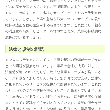
たいビジネスマンを中心に、短時間でリフレッシュできるサー
ビスの需要が高まっています。市場調査によると、今後もこの
トレンドは続き、さらに多様なサービスが生まれると予測され
ています。しかし、市場の急速な拡大に伴い、サービスの質の
維持や適正な価格設定が求められています。これにより、顧客
の満足度を高め、リピーターを増やすことが、業界の持続的な
成長に繋がるでしょう。
法律と規制の問題
メンズエステ業界においては、法律や規制の整備が十分でない
という問題が指摘されています。業界の急速な成長に対して、
法整備が追いついておらず、違法な営業やトラブルが発生する
ケースも少なくありません。特に、無許可での営業や、法律で
禁止されているサービスの提供が問題視されています。これに
より、顧客の安全や信頼を損なうリスクが高まっています。ま
た、法的なガイドラインが曖昧であるため、店舗経営者や従業
員にとっても混乱を招く要因となっています。業界の健全な発
展を目指すためには、法的な枠組みの見直しや、業界団体によ