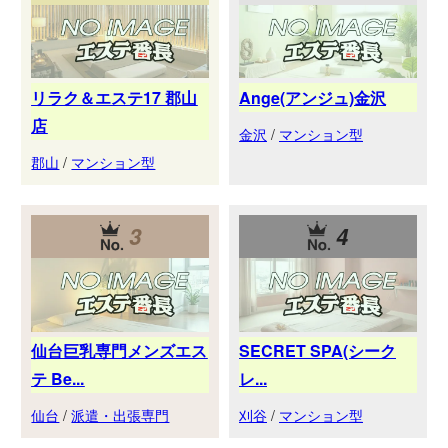
リラク＆エステ17 郡山
Ange(アンジュ)金沢
店
金沢
/
マンション型
郡山
/
マンション型
3
4
仙台巨乳専門メンズエス
SECRET SPA(シーク
テ Be...
レ...
仙台
/
派遣・出張専門
刈谷
/
マンション型