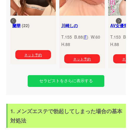
蘭華
(22)
川崎しの
T.155 B.88(
F
) W.60
T.153 B.95
H.88
H.88
ネット予約
ネット予約
ネッ
セラピストをさらに表示する
1. メンズエステで勃起してしまった場合の基本
対処法