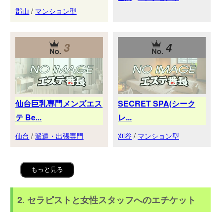
郡山
/
マンション型
3
4
仙台巨乳専門メンズエス
SECRET SPA(シーク
テ Be...
レ...
仙台
/
派遣・出張専門
刈谷
/
マンション型
もっと見る
2. セラピストと女性スタッフへのエチケット