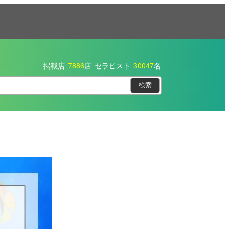
掲載店
7886
店
セラピスト
30047
名