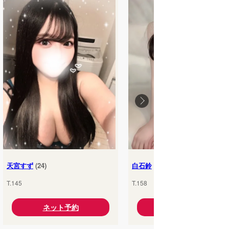
天宮すず
(24)
白石鈴
(25)
T.145
T.158
ネット予約
ネット予約