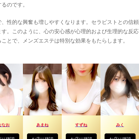
するのです。
で、性的な興奮も増しやすくなります。セラピストとの信頼
ます。このように、心の安心感が心理的および生理的な反応
ることで、メンズエステは特別な効果をもたらします。
ななお
あまね
すずね
みく
店に確認
お店に確認
お店に確認
お店に確認