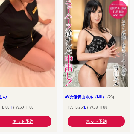
しの
AV女優青山ネル（NH）
(23)
5 B.88(
F
) W.60 H.88
T.153 B.95(
D
) W.58 H.88
ネット予約
ネット予約