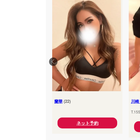
蘭華
(22)
川崎
T.15
ネット予約