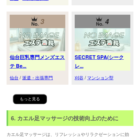
3
4
仙台巨乳専門メンズエス
SECRET SPA(シーク
テ Be...
レ...
仙台
/
派遣・出張専門
刈谷
/
マンション型
もっと見る
6. カエル足マッサージの技術向上のために
カエル足マッサージは、リフレッシュやリラクゼーションに効