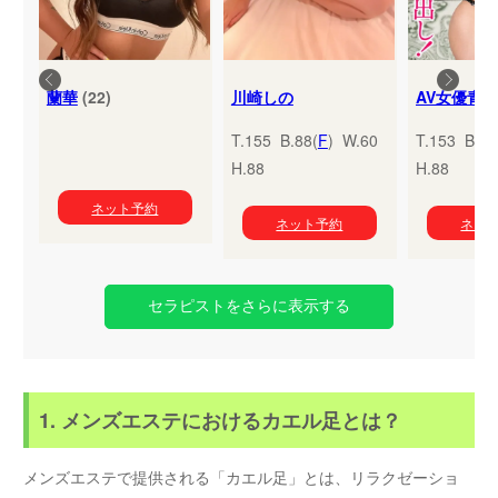
蘭華
(22)
川崎しの
T.155 B.88(
F
) W.60
T.153 B.95
H.88
H.88
ネット予約
ネット予約
ネッ
セラピストをさらに表示する
1. メンズエステにおけるカエル足とは？
メンズエステで提供される「カエル足」とは、リラクゼーショ