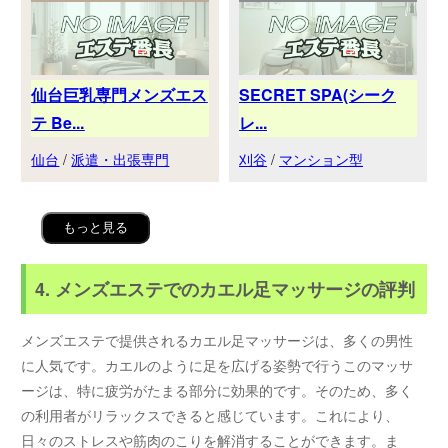
仙台巨乳専門メンズエス
SECRET SPA(シーク
テ Be...
レ...
仙台
/
派遣・出張専門
刈谷
/
マンション型
もっと見る
4. メンズエステでのカエル足マッサージの評判
メンズエステで提供されるカエル足マッサージは、多くの男性
に人気です。カエルのように足を広げる姿勢で行うこのマッサ
ージは、特に疲労がたまる部分に効果的です。そのため、多く
の利用者がリラックスできると感じています。これにより、
日々のストレスや筋肉のこりを解消することができます。ま