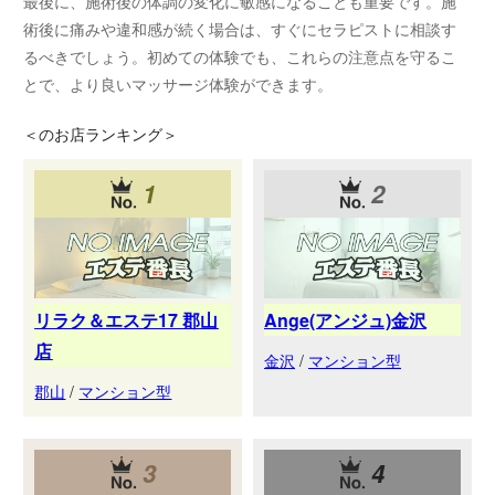
最後に、施術後の体調の変化に敏感になることも重要です。施
術後に痛みや違和感が続く場合は、すぐにセラピストに相談す
るべきでしょう。初めての体験でも、これらの注意点を守るこ
とで、より良いマッサージ体験ができます。
＜
のお店ランキング＞
1
2
リラク＆エステ17 郡山
Ange(アンジュ)金沢
店
金沢
/
マンション型
郡山
/
マンション型
3
4