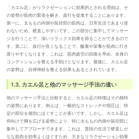
「カエル足」がリラクゼーションに効果的とされる理由は、そ
の姿勢が筋肉の緊張を解き、血行を促進することにあります。
第一に、太ももの内側や鼠径部の筋肉は、日常生活であまり使
わないため、硬直しやすいです。この部分に集中してマッサー
ジを行うことで、深いリラックス効果を得ることができるので
す。第二に、血行が良くなることで、酸素や栄養が筋肉に行き
渡りやすくなります。これは、筋肉疲労の回復を早め、全身の
コンディションを整える手助けとなります。最後に、カエル足
の姿勢は、自律神経を整える効果もあるとされています。
1.3. カエル足と他のマッサージ手法の違い
他のマッサージ手法と比較すると、カエル足の特徴はその独特
の姿勢にあります。例えば、一般的なストレッチや指圧は、特
定の部位を個別にほぐすことが多いです。しかし、カエル足は
仰向けで脚を広げる姿勢により、特に太ももの内側や鼠径部に
集中してアプローチできます。これは、普段の生活で硬直しが
ちな筋肉を効率よくほぐすため、大きなリラクゼーション効果