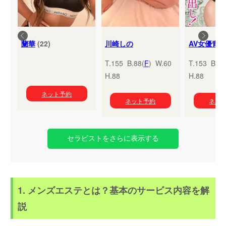
蘭華
(22)
川崎しの
T.155 B.88(
F
) W.60
T.153 B.95
H.88
H.88
ネット予約
ネット予約
ネッ
セラピストをさらに表示する
1. メンズエステとは？基本のサービス内容を解
説