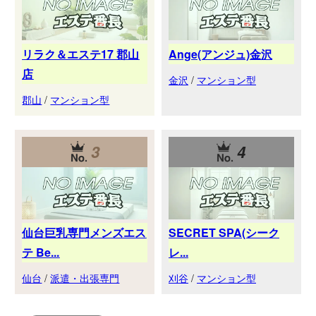
リラク＆エステ17 郡山
Ange(アンジュ)金沢
店
金沢
/
マンション型
郡山
/
マンション型
3
4
仙台巨乳専門メンズエス
SECRET SPA(シーク
テ Be...
レ...
仙台
/
派遣・出張専門
刈谷
/
マンション型