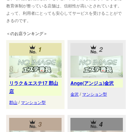
教育体制が整っている店舗は、信頼性が高いとされています。
よって、利用者にとっても安心してサービスを受けることがで
きるのです。
＜
のお店ランキング＞
1
2
リラク＆エステ17 郡山
Ange(アンジュ)金沢
店
金沢
/
マンション型
郡山
/
マンション型
3
4