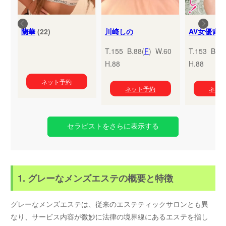
蘭華
(22)
川崎しの
T.155 B.88(
F
) W.60
T.153 B.95
H.88
H.88
ネット予約
ネット予約
ネッ
セラピストをさらに表示する
1. グレーなメンズエステの概要と特徴
グレーなメンズエステは、従来のエステティックサロンとも異
なり、サービス内容が微妙に法律の境界線にあるエステを指し