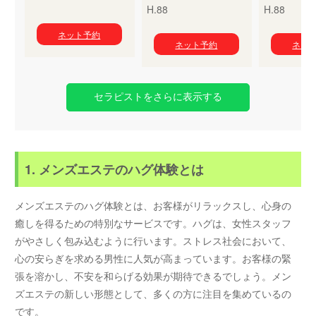
H.88
H.88
ネット予約
ネット予約
ネッ
セラピストをさらに表示する
1. メンズエステのハグ体験とは
メンズエステのハグ体験とは、お客様がリラックスし、心身の
癒しを得るための特別なサービスです。ハグは、女性スタッフ
がやさしく包み込むように行います。ストレス社会において、
心の安らぎを求める男性に人気が高まっています。お客様の緊
張を溶かし、不安を和らげる効果が期待できるでしょう。メン
ズエステの新しい形態として、多くの方に注目を集めているの
です。