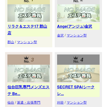
リラク＆エステ17 郡山
Ange(アンジュ)金沢
店
金沢
/
マンション型
郡山
/
マンション型
3
4
仙台巨乳専門メンズエス
SECRET SPA(シーク
テ Be...
レ...
仙台
/
派遣・出張専門
刈谷
/
マンション型