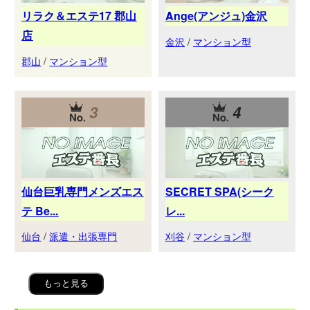
リラク＆エステ17 郡山
Ange(アンジュ)金沢
店
金沢
/
マンション型
郡山
/
マンション型
3
4
仙台巨乳専門メンズエス
SECRET SPA(シーク
テ Be...
レ...
仙台
/
派遣・出張専門
刈谷
/
マンション型
もっと見る