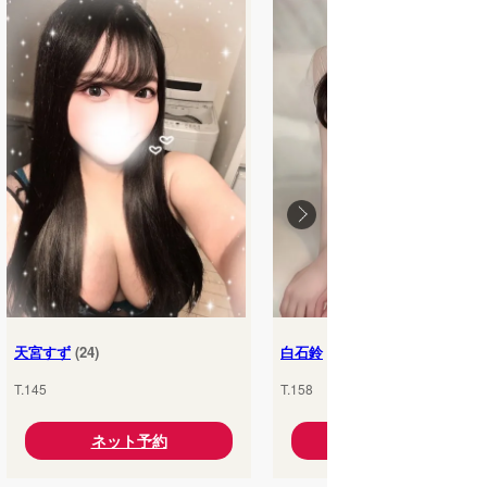
天宮すず
(24)
白石鈴
(25)
T.145
T.158
ネット予約
ネット予約