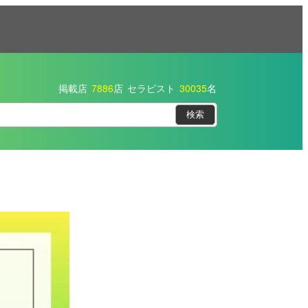
掲載店
7886
店
セラピスト
30035
名