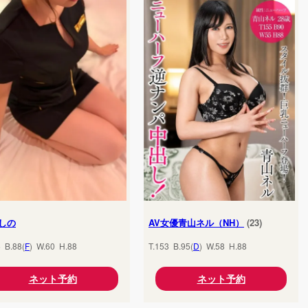
しの
AV女優青山ネル（NH）
(23)
5 B.88(
F
) W.60 H.88
T.153 B.95(
D
) W.58 H.88
ネット予約
ネット予約