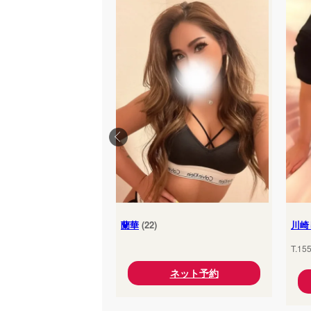
蘭華
(22)
川崎
T.15
ネット予約