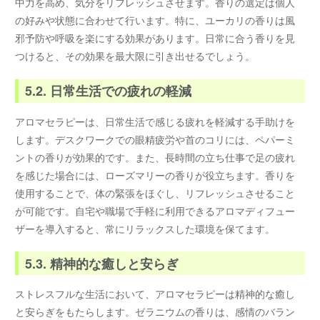
中力を高め、気分をリフレッシュさせます。香りの選定は個人
の好みや状態に合わせて行います。特に、ユーカリの香りは風
邪予防や呼吸を楽にする効果があります。日常に合う香りを見
つけると、その効果を最大限に引き出せるでしょう。
5.2. 日常生活での疲れの軽減
アロマセラピーは、日常生活で感じる疲れを軽減する手助けを
します。デスクワークでの眼精疲労や首のコリには、ペパーミ
ントの香りが効果的です。また、長時間の立ち仕事で足の疲れ
を感じた場合には、ローズマリーの香りが役立ちます。香りを
使用することで、体の緊張をほぐし、リフレッシュさせること
が可能です。自宅や職場で手軽に利用できるアロマディフュー
ザーを導入すると、常にリラックスした環境を保てます。
5.3. 精神的な癒しと安らぎ
ストレスフルな生活において、アロマセラピーは精神的な癒し
と安らぎをもたらします。ゼラニウムの香りは、感情のバラン