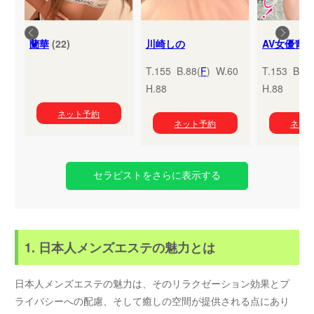
蘭華
(22)
川崎しの
T.155 B.88(
F
) W.60
T.153 B.95
H.88
H.88
ネット予約
ネット予約
ネッ
セラピストをさらに表示する
1. 日本人メンズエステの魅力とは
日本人メンズエステの魅力は、そのリラクゼーション効果とプ
ライバシーへの配慮、そして癒しの空間が提供される点にあり