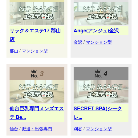
リラク＆エステ17 郡山
Ange(アンジュ)金沢
店
金沢
/
マンション型
郡山
/
マンション型
3
4
仙台巨乳専門メンズエス
SECRET SPA(シーク
テ Be...
レ...
仙台
/
派遣・出張専門
刈谷
/
マンション型