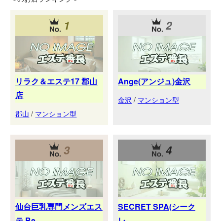
1
2
リラク＆エステ17 郡山
Ange(アンジュ)金沢
店
金沢
/
マンション型
郡山
/
マンション型
3
4
仙台巨乳専門メンズエス
SECRET SPA(シーク
テ Be...
レ...