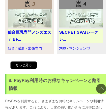
3
4
仙台巨乳専門メンズエス
SECRET SPA(シーク
テ Be...
レ...
仙台
/
派遣・出張専門
刈谷
/
マンション型
もっと見る
8. PayPay利用時のお得なキャンペーンと割引
情報
PayPayを利用すると、さまざまなお得なキャンペーンや割引情
報があります。これにより、日常の買い物がさらにお得に楽し