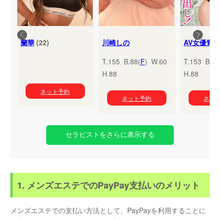
蘭華
(22)
川崎しの
T.155 B.88(
F
) W.60
T.153 B.95
H.88
H.88
ネット予約
ネット予約
ネッ
セラピストをさらに表示する
1. メンズエステでのPayPay支払いのメリット
メンズエステでの支払い方法として、PayPayを利用することに