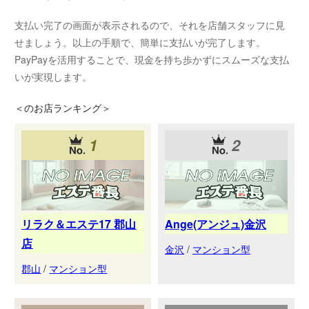
支払い完了の画面が表示されるので、それを店舗スタッフに見
せましょう。以上の手順で、簡単に支払いが完了します。
PayPayを活用することで、現金を持ち歩かずにスムーズな支払
いが実現します。
＜
のお店ランキング＞
1
2
リラク＆エステ17 郡山
Ange(アンジュ)金沢
店
金沢
/
マンション型
郡山
/
マンション型