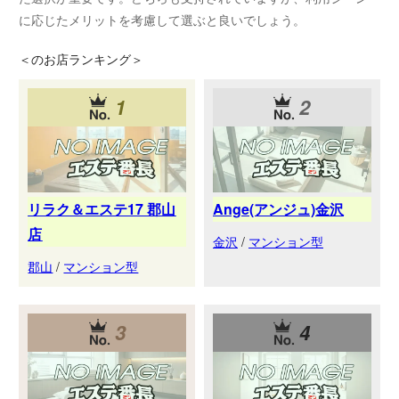
に応じたメリットを考慮して選ぶと良いでしょう。
＜
のお店ランキング＞
1
2
リラク＆エステ17 郡山
Ange(アンジュ)金沢
店
金沢
/
マンション型
郡山
/
マンション型
3
4