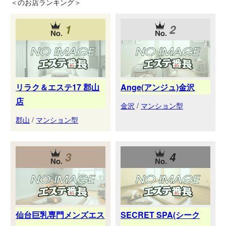
＜
のお店ランキング＞
1
2
リラク＆エステ17 郡山
Ange(アンジュ)金沢
店
金沢
/
マンション型
郡山
/
マンション型
3
4
仙台巨乳専門メンズエス
SECRET SPA(シーク