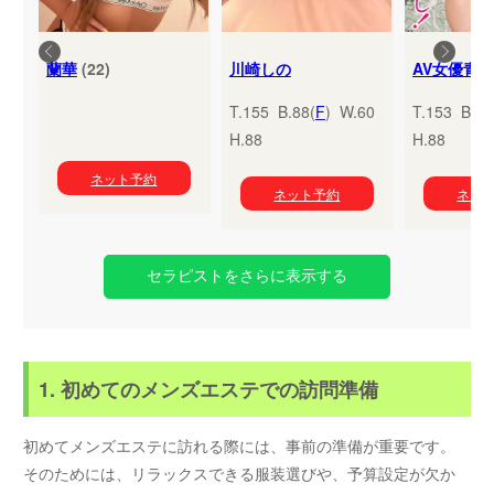
蘭華
(22)
川崎しの
T.155 B.88(
F
) W.60
T.153 B.95
H.88
H.88
ネット予約
ネット予約
ネッ
セラピストをさらに表示する
1. 初めてのメンズエステでの訪問準備
初めてメンズエステに訪れる際には、事前の準備が重要です。
そのためには、リラックスできる服装選びや、予算設定が欠か