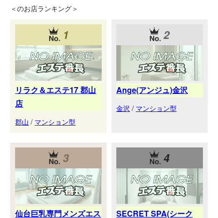
＜
のお店ランキング＞
1
2
リラク＆エステ17 郡山
Ange(アンジュ)金沢
店
金沢
/
マンション型
郡山
/
マンション型
3
4
仙台巨乳専門メンズエス
SECRET SPA(シーク