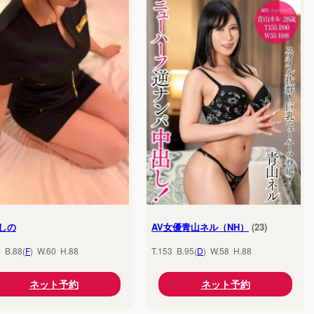
しの
AV女優青山ネル（NH）
(23)
5 B.88(
F
) W.60 H.88
T.153 B.95(
D
) W.58 H.88
ネット予約
ネット予約