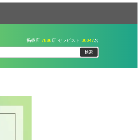
掲載店
7886
店
セラピスト
30047
名