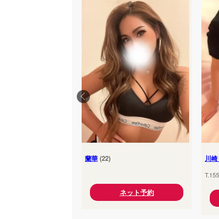
蘭華
(22)
川崎
T.15
ネット予約