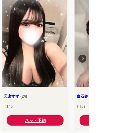
天宮すず
(24)
白石鈴
(25)
T.145
T.158
ネット予約
ネット予約