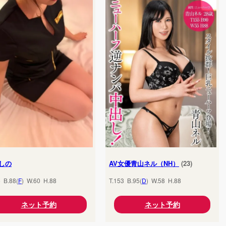
しの
AV女優青山ネル（NH）
(23)
5 B.88(
F
) W.60 H.88
T.153 B.95(
D
) W.58 H.88
ネット予約
ネット予約