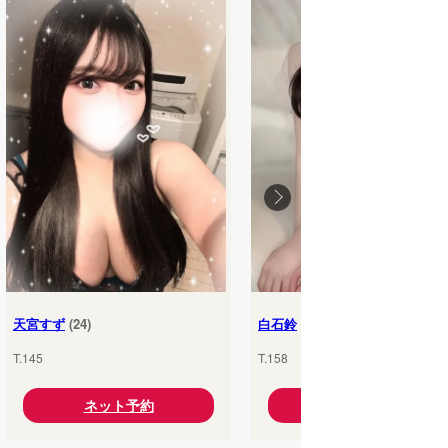
天宮すず
(24)
白石鈴
(25)
T.145
T.158
ネット予約
ネット予約