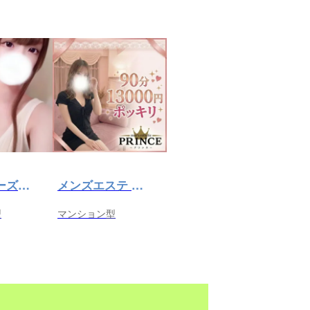
Cozy（コーズィー）高田馬場店
メンズエステ PRINCE（プリンス）
型
マンション型