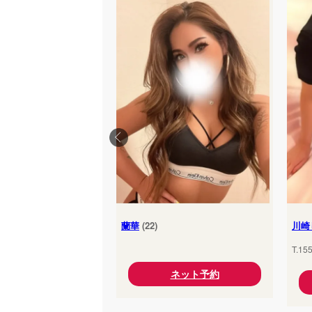
蘭華
(22)
川崎
T.15
ネット予約