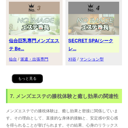
3
4
仙台巨乳専門メンズエス
SECRET SPA(シーク
テ Be...
レ...
仙台
/
派遣・出張専門
刈谷
/
マンション型
もっと見る
7. メンズエステの膝枕体験と癒し効果の関連性
メンズエステでの膝枕体験は、癒し効果と密接に関係していま
す。その理由として、直接的な身体的接触と、安定感や安心感
を得られることが挙げられます。その結果、心身のリラックス