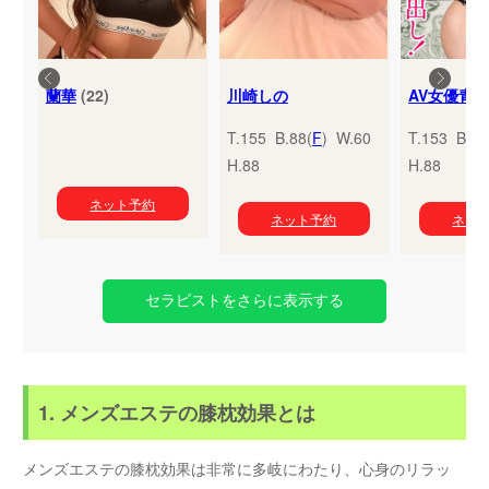
蘭華
(22)
川崎しの
T.155 B.88(
F
) W.60
T.153 B.95
H.88
H.88
ネット予約
ネット予約
ネッ
セラピストをさらに表示する
1. メンズエステの膝枕効果とは
メンズエステの膝枕効果は非常に多岐にわたり、心身のリラッ