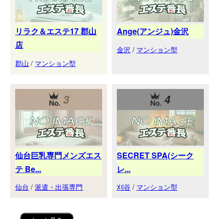
リラク＆エステ17 郡山
Ange(アンジュ)金沢
店
金沢
/
マンション型
郡山
/
マンション型
3
4
仙台巨乳専門メンズエス
SECRET SPA(シーク
テ Be...
レ...
仙台
/
派遣・出張専門
刈谷
/
マンション型