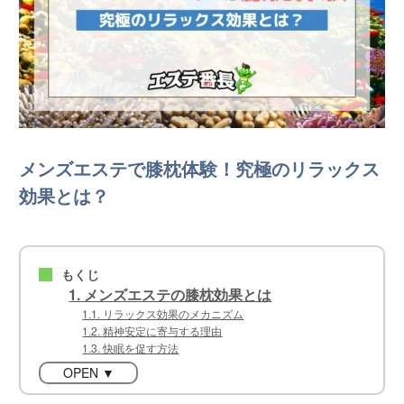
メンズエステで膝枕体験！究極のリラックス
効果とは？
もくじ
■
1. メンズエステの膝枕効果とは
1.1. リラックス効果のメカニズム
1.2. 精神安定に寄与する理由
1.3. 快眠を促す方法
OPEN ▼