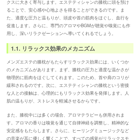
クスに大きく寄与します。エステティシャンの膝枕に頭を預け
ることで、安心感や心地よさを得ることができるのです。ま
た、適度な圧力と温もりが、頭皮や首の筋肉をほぐし、血行を
促進します。さらに、専門のアロマやBGMが聴覚や嗅覚にも作
用し、深いリラクゼーションへ導いてくれるでしょう。
1.1. リラックス効果のメカニズム
メンズエステの膝枕がもたらすリラックス効果には、いくつか
のメカニズムがあります。まず、膝枕の圧力と適度な温かさが
物理的に筋肉をほぐしてくれます。このため、首や肩のコリが
緩和されるのです。次に、エステティシャンの膝枕という密接
な人との接触は、心理的にもリラックス効果を発揮します。人
肌の温もりが、ストレスを軽減させるからです。
また、膝枕中には多くの場合、アロマテラピーも併用されま
す。アロマの香りは嗅覚を通じて自律神経を調整し、精神的な
安定感をもたらします。さらに、ヒーリングミュージックなど
の音楽が耳に優しく響くことで、すべての感覚がリラックスモ