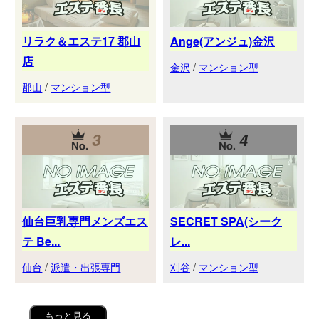
リラク＆エステ17 郡山
Ange(アンジュ)金沢
店
金沢
/
マンション型
郡山
/
マンション型
3
4
仙台巨乳専門メンズエス
SECRET SPA(シーク
テ Be...
レ...
仙台
/
派遣・出張専門
刈谷
/
マンション型
もっと見る