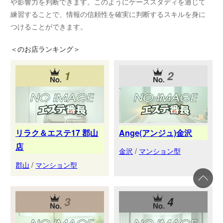
や影響力を判断できます。このようにケーススタディを通じて
練習することで、情報の信頼性を確実に判断するスキルを身に
つけることができます。
＜
のお店ランキング＞
1
2
リラク＆エステ17 郡山
Ange(アンジュ)金沢
店
金沢
/
マンション型
郡山
/
マンション型
3
4