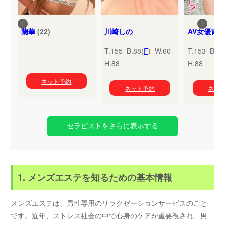
蘭華
(22)
川崎しの
T.155 B.88(
F
) W.60
T.153 B.95
H.88
H.88
ネット予約
ネット予約
ネッ
セラピストをさらに表示する
1. メンズエステを知るための基本情報
メンズエステは、男性専用のリラクゼーションサービスのこと
です。近年、ストレス社会の中で心身のケアが重要視され、男