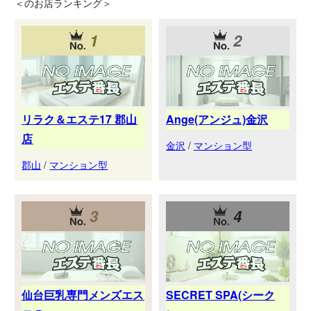
＜
のお店ランキング＞
1
2
リラク＆エステ17 郡山
Ange(アンジュ)金沢
店
金沢
/
マンション型
郡山
/
マンション型
3
4
仙台巨乳専門メンズエス
SECRET SPA(シーク