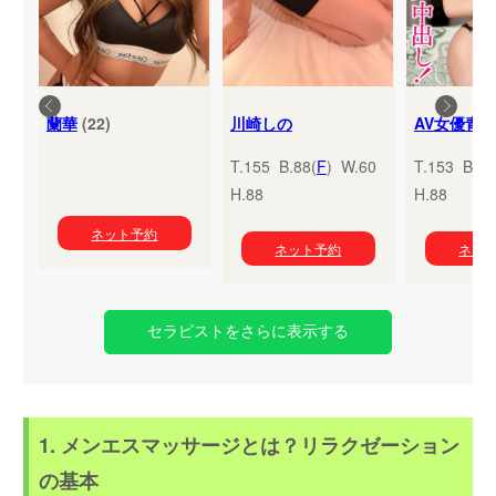
蘭華
(22)
川崎しの
T.155 B.88(
F
) W.60
T.153 B.95
H.88
H.88
ネット予約
ネット予約
ネッ
セラピストをさらに表示する
1. メンエスマッサージとは？リラクゼーション
の基本