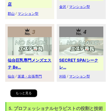
店
金沢
/
マンション型
郡山
/
マンション型
3
4
仙台巨乳専門メンズエス
SECRET SPA(シーク
テ Be...
レ...
仙台
/
派遣・出張専門
刈谷
/
マンション型
もっと見る
5. プロフェッショナルセラピストの役割と技術