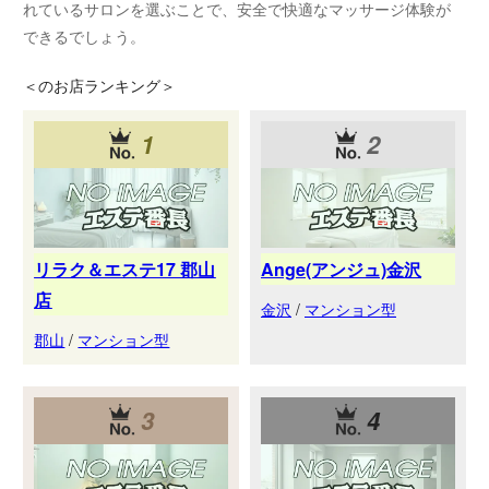
れているサロンを選ぶことで、安全で快適なマッサージ体験が
できるでしょう。
＜
のお店ランキング＞
1
2
リラク＆エステ17 郡山
Ange(アンジュ)金沢
店
金沢
/
マンション型
郡山
/
マンション型
3
4