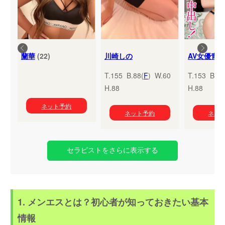
蘭華
(22)
川崎しの
T.155 B.88(
F
) W.60
T.153 B.95
H.88
H.88
ネット予約
ネット予約
ネッ
セラピストをさらに表示する
1. メンエスとは？初心者が知っておきたい基本
情報