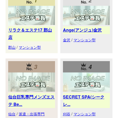
リラク＆エステ17 郡山
Ange(アンジュ)金沢
店
金沢
/
マンション型
郡山
/
マンション型
3
4
仙台巨乳専門メンズエス
SECRET SPA(シーク
テ Be...
レ...
仙台
/
派遣・出張専門
刈谷
/
マンション型