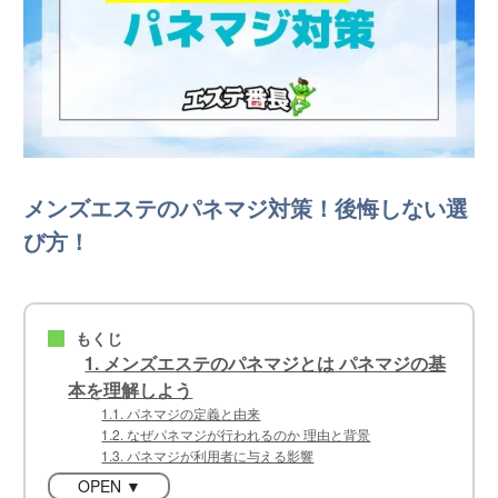
メンズエステのパネマジ対策！後悔しない選
び方！
もくじ
■
1. メンズエステのパネマジとは パネマジの基
本を理解しよう
1.1. パネマジの定義と由来
1.2. なぜパネマジが行われるのか 理由と背景
1.3. パネマジが利用者に与える影響
OPEN ▼