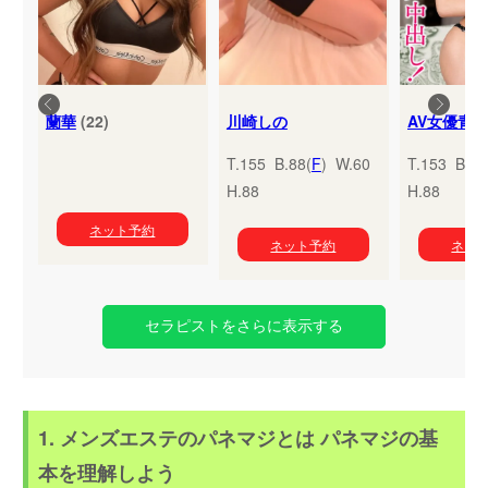
蘭華
(22)
川崎しの
T.155 B.88(
F
) W.60
T.153 B.95
H.88
H.88
ネット予約
ネット予約
ネッ
セラピストをさらに表示する
1. メンズエステのパネマジとは パネマジの基
本を理解しよう