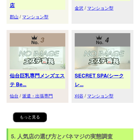
店
金沢
/
マンション型
郡山
/
マンション型
3
4
仙台巨乳専門メンズエス
SECRET SPA(シーク
テ Be...
レ...
仙台
/
派遣・出張専門
刈谷
/
マンション型
もっと見る
5. 人気店の選び方とパネマジの実態調査